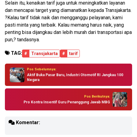
Selain itu, kenaikan tarif juga untuk meningkatkan layanan
dan mencapai target yang diamanatkan kepada Transjakarta.
?Kalau tarif tidak naik dan mengganggu pelayanan, kami
pasti minta yang terbaik. Kalau memang harus naik, yang
penting bisa dijangkau dan lebih murah dari transportasi apa
pun,? tandasnya.
TAG:
#
Transjakarta
#
tarif
Pos Sebelumnya:
Aktif Buka Pasar Baru, Industri Otomotif RI Jangkau 100
Negara
Pos Berikutnya:
Pro Kontra Insentif Guru Penanggung Jawab MBG
Komentar: