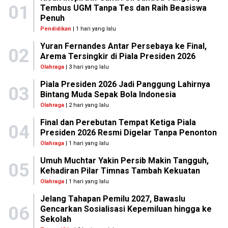
01
Tembus UGM Tanpa Tes dan Raih Beasiswa
Penuh
Pendidikan
| 1 hari yang lalu
Yuran Fernandes Antar Persebaya ke Final,
02
Arema Tersingkir di Piala Presiden 2026
Olahraga
| 3 hari yang lalu
Piala Presiden 2026 Jadi Panggung Lahirnya
03
Bintang Muda Sepak Bola Indonesia
Olahraga
| 2 hari yang lalu
Final dan Perebutan Tempat Ketiga Piala
04
Presiden 2026 Resmi Digelar Tanpa Penonton
Olahraga
| 1 hari yang lalu
Umuh Muchtar Yakin Persib Makin Tangguh,
05
Kehadiran Pilar Timnas Tambah Kekuatan
Olahraga
| 1 hari yang lalu
Jelang Tahapan Pemilu 2027, Bawaslu
06
Gencarkan Sosialisasi Kepemiluan hingga ke
Sekolah