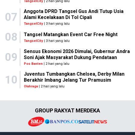
TangselCity
| 2 hari yang lalu
Anggota DPRD Tangsel Gus Andi Tutup Usia
07
Alami Kecelakaan Di Tol Cipali
TangselCity
| 3 hari yang lalu
08
Tangsel Matangkan Event Car Free Night
TangselCity
| 3 hari yang lalu
Sensus Ekonomi 2026 Dimulai, Gubernur Andra
09
Soni Ajak Masyarakat Dukung Pendataan
Pos Banten
| 2 hari yang lalu
Juventus Tumbangkan Chelsea, Derby Milan
10
Berakhir Imbang Jelang Tur Pramusim
Olahraga
| 2 hari yang lalu
GROUP RAKYAT MERDEKA