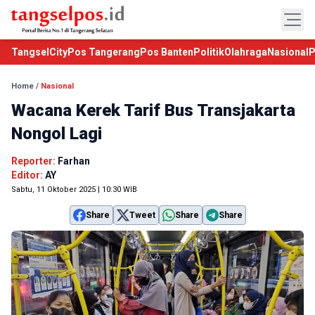
TangselCity
Pos Tangerang
Pos Banten
Politik
Olahraga
Nasional
P
Home
/
Nasional
Wacana Kerek Tarif Bus Transjakarta
Nongol Lagi
Reporter:
Farhan
Editor:
AY
Sabtu, 11 Oktober 2025 | 10:30 WIB
Share
Tweet
Share
Share