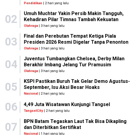
Pendidikan
| 2 hari yang lalu
Umuh Muchtar Yakin Persib Makin Tangguh,
02
Kehadiran Pilar Timnas Tambah Kekuatan
Olahraga
| 3 hari yang lalu
Final dan Perebutan Tempat Ketiga Piala
03
Presiden 2026 Resmi Digelar Tanpa Penonton
Olahraga
| 3 hari yang lalu
Juventus Tumbangkan Chelsea, Derby Milan
04
Berakhir Imbang Jelang Tur Pramusim
Olahraga
| 3 hari yang lalu
KSPI Pastikan Buruh Tak Gelar Demo Agustus-
05
September, Isu Aksi Besar Hoaks
Nasional
| 2 hari yang lalu
06
4,49 Juta Wisatawan Kunjungi Tangsel
TangselCity
| 2 hari yang lalu
BPN Batam Tegaskan Laut Tak Bisa Dikapling
07
dan Diterbitkan Sertifikat
Nasional
| 1 hari yang lalu