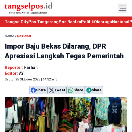
TangselCity
Pos Tangerang
Pos Banten
Politik
Olahraga
Nasional
P
Home
/
Nasional
Impor Baju Bekas Dilarang, DPR
Apresiasi Langkah Tegas Pemerintah
Reporter:
Farhan
Editor:
AY
Sabtu, 25 Oktober 2025 | 14:32 WIB
Share
Tweet
Share
Share