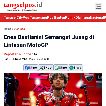
TangselCity
Pos Tangerang
Pos Banten
Politik
Olahraga
Nasional
P
Home
/
Olahraga
Enea Bastianini Semangat Juang di
Lintasan MotoGP
Reporter & Editor :
AY
Rabu, 05 November 2025 | 06:05 WIB
Share
Tweet
Share
Share