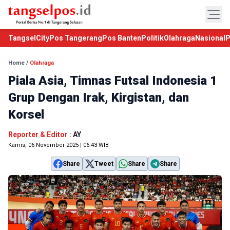
TangselCity
Pos Tangerang
Pos Banten
Politik
Olahraga
Nasional
P
Home
/
Olahraga
Piala Asia, Timnas Futsal Indonesia 1
Grup Dengan Irak, Kirgistan, dan
Korsel
Reporter & Editor :
AY
Kamis, 06 November 2025 | 06:43 WIB
Share
Tweet
Share
Share