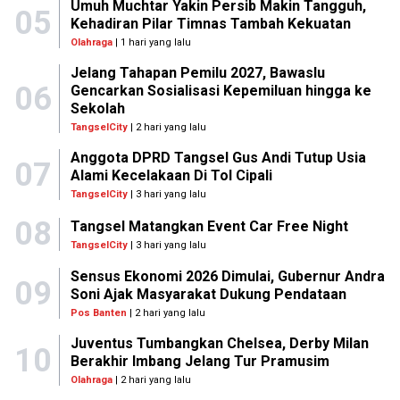
Umuh Muchtar Yakin Persib Makin Tangguh,
05
Kehadiran Pilar Timnas Tambah Kekuatan
Olahraga
| 1 hari yang lalu
Jelang Tahapan Pemilu 2027, Bawaslu
06
Gencarkan Sosialisasi Kepemiluan hingga ke
Sekolah
TangselCity
| 2 hari yang lalu
Anggota DPRD Tangsel Gus Andi Tutup Usia
07
Alami Kecelakaan Di Tol Cipali
TangselCity
| 3 hari yang lalu
08
Tangsel Matangkan Event Car Free Night
TangselCity
| 3 hari yang lalu
Sensus Ekonomi 2026 Dimulai, Gubernur Andra
09
Soni Ajak Masyarakat Dukung Pendataan
Pos Banten
| 2 hari yang lalu
Juventus Tumbangkan Chelsea, Derby Milan
10
Berakhir Imbang Jelang Tur Pramusim
Olahraga
| 2 hari yang lalu