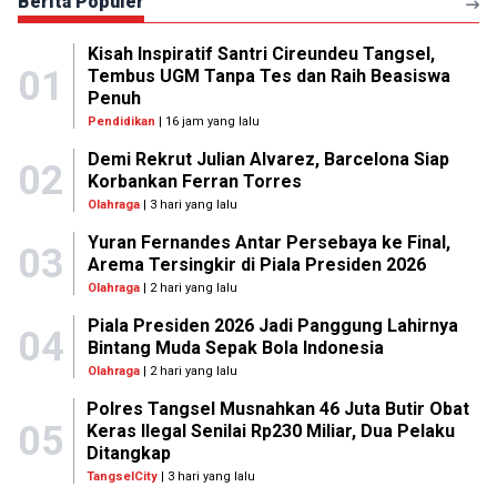
Berita Populer
Kisah Inspiratif Santri Cireundeu Tangsel,
01
Tembus UGM Tanpa Tes dan Raih Beasiswa
Penuh
Pendidikan
| 16 jam yang lalu
Demi Rekrut Julian Alvarez, Barcelona Siap
02
Korbankan Ferran Torres
Olahraga
| 3 hari yang lalu
Yuran Fernandes Antar Persebaya ke Final,
03
Arema Tersingkir di Piala Presiden 2026
Olahraga
| 2 hari yang lalu
Piala Presiden 2026 Jadi Panggung Lahirnya
04
Bintang Muda Sepak Bola Indonesia
Olahraga
| 2 hari yang lalu
Polres Tangsel Musnahkan 46 Juta Butir Obat
05
Keras Ilegal Senilai Rp230 Miliar, Dua Pelaku
Ditangkap
TangselCity
| 3 hari yang lalu