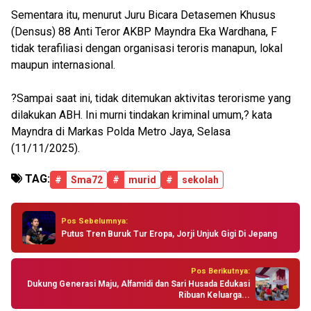
Sementara itu, menurut Juru Bicara Detasemen Khusus
(Densus) 88 Anti Teror AKBP Mayndra Eka Wardhana, F
tidak terafiliasi dengan organisasi teroris manapun, lokal
maupun internasional.
?Sampai saat ini, tidak ditemukan aktivitas terorisme yang
dilakukan ABH. Ini murni tindakan kriminal umum,? kata
Mayndra di Markas Polda Metro Jaya, Selasa
(11/11/2025).
TAG:
#
Sma72
#
murid
#
sekolah
Pos Sebelumnya:
Putus Tren Buruk Tur Eropa, Jorji Unjuk Gigi Di Jepang
Pos Berikutnya:
Dukung Generasi Maju, Alfamidi dan Sari Husada Edukasi
Ribuan Keluarga...