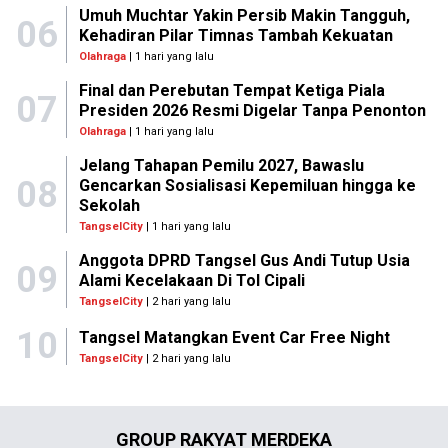
Umuh Muchtar Yakin Persib Makin Tangguh,
06
Kehadiran Pilar Timnas Tambah Kekuatan
Olahraga
| 1 hari yang lalu
Final dan Perebutan Tempat Ketiga Piala
07
Presiden 2026 Resmi Digelar Tanpa Penonton
Olahraga
| 1 hari yang lalu
Jelang Tahapan Pemilu 2027, Bawaslu
08
Gencarkan Sosialisasi Kepemiluan hingga ke
Sekolah
TangselCity
| 1 hari yang lalu
Anggota DPRD Tangsel Gus Andi Tutup Usia
09
Alami Kecelakaan Di Tol Cipali
TangselCity
| 2 hari yang lalu
10
Tangsel Matangkan Event Car Free Night
TangselCity
| 2 hari yang lalu
GROUP RAKYAT MERDEKA