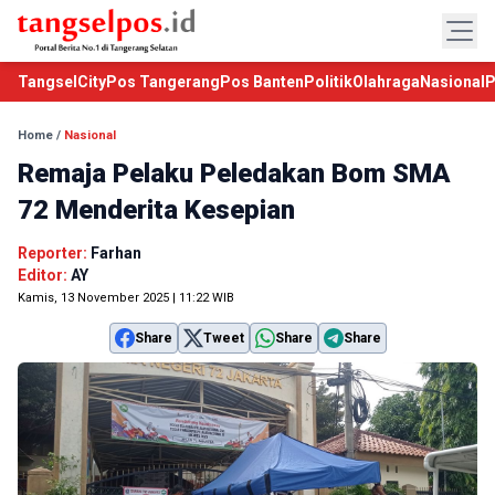
TangselCity
Pos Tangerang
Pos Banten
Politik
Olahraga
Nasional
P
Home
/
Nasional
Remaja Pelaku Peledakan Bom SMA
72 Menderita Kesepian
Reporter:
Farhan
Editor:
AY
Kamis, 13 November 2025 | 11:22 WIB
Share
Tweet
Share
Share