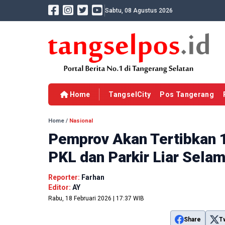
Sabtu, 08 Agustus 2026
Home
TangselCity
Pos Tangerang
Home
/
Nasional
Pemprov Akan Tertibkan 19
PKL dan Parkir Liar Sel
Reporter:
Farhan
Editor:
AY
Rabu, 18 Februari 2026 | 17:37 WIB
Share
T