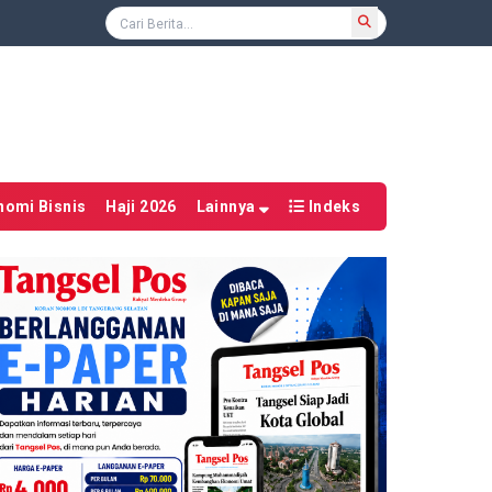
nomi Bisnis
Haji 2026
Lainnya
Indeks