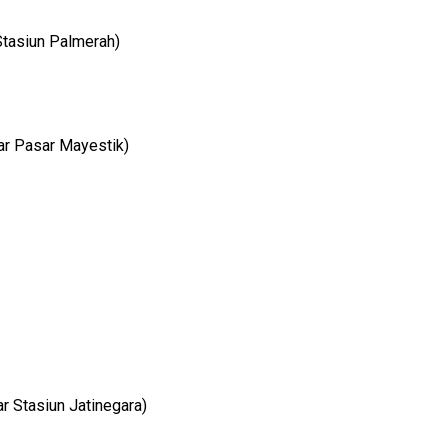
 Stasiun Palmerah)
tar Pasar Mayestik)
ar Stasiun Jatinegara)