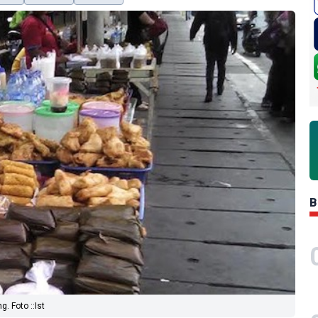
B
 Foto ::Ist