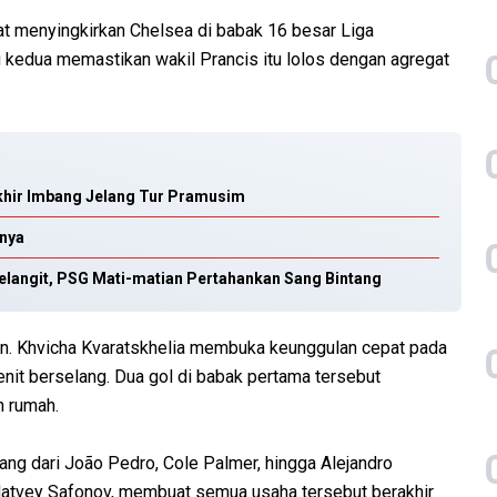
at menyingkirkan Chelsea di babak 16 besar Liga
kedua memastikan wakil Prancis itu lolos dengan agregat
khir Imbang Jelang Tur Pramusim
anya
elangit, PSG Mati-matian Pertahankan Sang Bintang
n. Khvicha Kvaratskhelia membuka keunggulan cepat pada
enit berselang. Dua gol di babak pertama tersebut
n rumah.
g dari João Pedro, Cole Palmer, hingga Alejandro
Matvey Safonov, membuat semua usaha tersebut berakhir