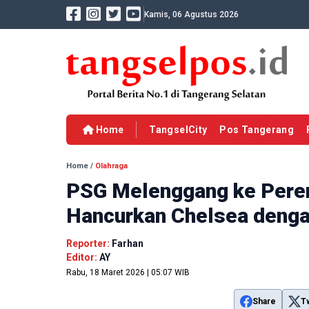
Kamis, 06 Agustus 2026
Home
TangselCity
Pos Tangerang
Home
/
Olahraga
PSG Melenggang ke Perem
Hancurkan Chelsea denga
Reporter:
Farhan
Editor:
AY
Rabu, 18 Maret 2026 | 05:07 WIB
Share
T