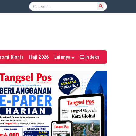
nomi Bisnis
Haji 2026
Lainnya
Indeks