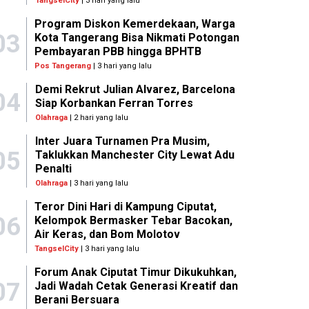
TangselCity
| 3 hari yang lalu
Program Diskon Kemerdekaan, Warga
03
Kota Tangerang Bisa Nikmati Potongan
Pembayaran PBB hingga BPHTB
Pos Tangerang
| 3 hari yang lalu
Demi Rekrut Julian Alvarez, Barcelona
04
Siap Korbankan Ferran Torres
Olahraga
| 2 hari yang lalu
Inter Juara Turnamen Pra Musim,
05
Taklukkan Manchester City Lewat Adu
Penalti
Olahraga
| 3 hari yang lalu
Teror Dini Hari di Kampung Ciputat,
06
Kelompok Bermasker Tebar Bacokan,
Air Keras, dan Bom Molotov
TangselCity
| 3 hari yang lalu
Forum Anak Ciputat Timur Dikukuhkan,
07
Jadi Wadah Cetak Generasi Kreatif dan
Berani Bersuara