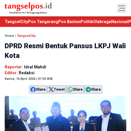
TangselCity
Pos Tangerang
Pos Banten
Politik
Olahraga
Nasional
P
Home
/
TangselCity
DPRD Resmi Bentuk Pansus LKPJ Wali
Kota
Reporter:
Idral Mahdi
Editor:
Redaksi
Kamis, 16 April 2026 | 07:05 WIB
Share
Tweet
Share
Share