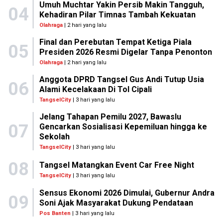
Umuh Muchtar Yakin Persib Makin Tangguh,
04
Kehadiran Pilar Timnas Tambah Kekuatan
Olahraga
| 2 hari yang lalu
Final dan Perebutan Tempat Ketiga Piala
05
Presiden 2026 Resmi Digelar Tanpa Penonton
Olahraga
| 2 hari yang lalu
Anggota DPRD Tangsel Gus Andi Tutup Usia
06
Alami Kecelakaan Di Tol Cipali
TangselCity
| 3 hari yang lalu
Jelang Tahapan Pemilu 2027, Bawaslu
07
Gencarkan Sosialisasi Kepemiluan hingga ke
Sekolah
TangselCity
| 3 hari yang lalu
08
Tangsel Matangkan Event Car Free Night
TangselCity
| 3 hari yang lalu
Sensus Ekonomi 2026 Dimulai, Gubernur Andra
09
Soni Ajak Masyarakat Dukung Pendataan
Pos Banten
| 3 hari yang lalu