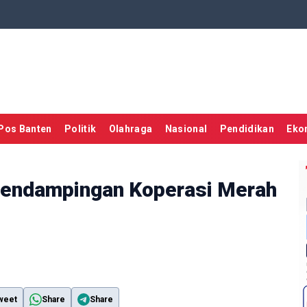
Pos Banten
Politik
Olahraga
Nasional
Pendidikan
Eko
Pendampingan Koperasi Merah
weet
Share
Share