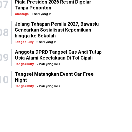
07
Piala Presiden 2026 Resmi Digelar
Tanpa Penonton
Olahraga
| 1 hari yang lalu
Jelang Tahapan Pemilu 2027, Bawaslu
08
Gencarkan Sosialisasi Kepemiluan
hingga ke Sekolah
TangselCity
| 2 hari yang lalu
Anggota DPRD Tangsel Gus Andi Tutup
09
Usia Alami Kecelakaan Di Tol Cipali
TangselCity
| 2 hari yang lalu
Tangsel Matangkan Event Car Free
10
Night
TangselCity
| 2 hari yang lalu