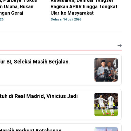
, Purbaya: Fokus
Kebakaran, Damkar Tangsel
 Usaha, Bukan
Bagikan APAR hingga Tongkat
ngun Gerai
Ular ke Masyarakat
026
Selasa, 14 Juli 2026
r BI, Seleksi Masih Berjalan
h di Real Madrid, Vinicius Jadi
Bersih Perkuat Ketahanan