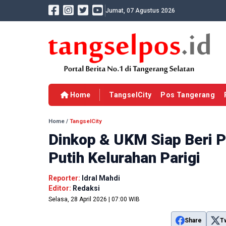
Jumat, 07 Agustus 2026
Home
TangselCity
Pos Tangerang
Home
/
TangselCity
Dinkop & UKM Siap Beri 
Putih Kelurahan Parigi
Reporter:
Idral Mahdi
Editor:
Redaksi
Selasa, 28 April 2026 | 07:00 WIB
Share
T