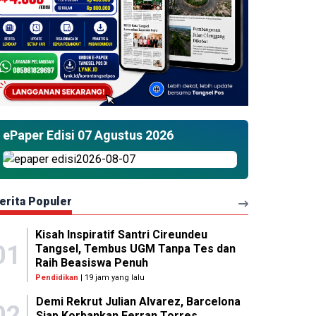
ePaper Edisi 07 Agustus 2026
erita Populer
Kisah Inspiratif Santri Cireundeu
01
Tangsel, Tembus UGM Tanpa Tes dan
Raih Beasiswa Penuh
Pendidikan
| 19 jam yang lalu
Demi Rekrut Julian Alvarez, Barcelona
02
Siap Korbankan Ferran Torres