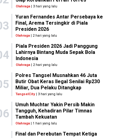
Olahraga
| 3 hari yang lalu
Yuran Fernandes Antar Persebaya ke
03
Final, Arema Tersingkir di Piala
Presiden 2026
Olahraga
| 2 hari yang lalu
Piala Presiden 2026 Jadi Panggung
04
Lahirnya Bintang Muda Sepak Bola
Indonesia
Olahraga
| 2 hari yang lalu
Polres Tangsel Musnahkan 46 Juta
05
Butir Obat Keras Ilegal Senilai Rp230
Miliar, Dua Pelaku Ditangkap
TangselCity
| 3 hari yang lalu
Umuh Muchtar Yakin Persib Makin
06
Tangguh, Kehadiran Pilar Timnas
Tambah Kekuatan
Olahraga
| 1 hari yang lalu
Final dan Perebutan Tempat Ketiga