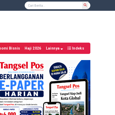
nomi Bisnis
Haji 2026
Lainnya
Indeks