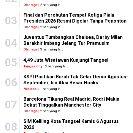
Olahraga
| 2 hari yang lalu
Final dan Perebutan Tempat Ketiga Piala
03
Presiden 2026 Resmi Digelar Tanpa Penonton
Olahraga
| 2 hari yang lalu
Juventus Tumbangkan Chelsea, Derby Milan
04
Berakhir Imbang Jelang Tur Pramusim
Olahraga
| 3 hari yang lalu
05
4,49 Juta Wisatawan Kunjungi Tangsel
TangselCity
| 2 hari yang lalu
KSPI Pastikan Buruh Tak Gelar Demo Agustus-
06
September, Isu Aksi Besar Hoaks
Nasional
| 1 hari yang lalu
Barcelona Tikung Real Madrid, Rodri Makin
07
Dekat Tinggalkan Manchester City
Olahraga
| 2 hari yang lalu
SIM Keliling Kota Tangsel Kamis 6 Agustus
08
2026