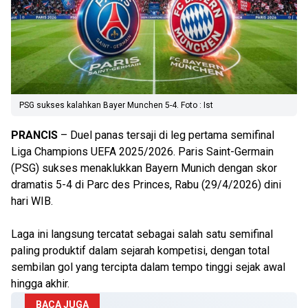
PSG sukses kalahkan Bayer Munchen 5-4. Foto : Ist
PRANCIS
– Duel panas tersaji di leg pertama semifinal
Liga Champions UEFA 2025/2026. Paris Saint-Germain
(PSG) sukses menaklukkan Bayern Munich dengan skor
dramatis 5-4 di Parc des Princes, Rabu (29/4/2026) dini
hari WIB.
Laga ini langsung tercatat sebagai salah satu semifinal
paling produktif dalam sejarah kompetisi, dengan total
sembilan gol yang tercipta dalam tempo tinggi sejak awal
hingga akhir.
BACA JUGA