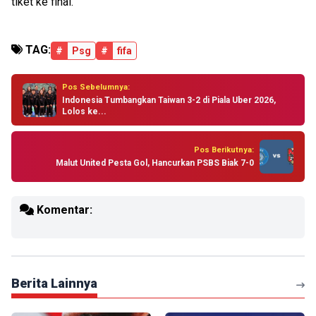
tiket ke final.
TAG:
#
Psg
#
fifa
Pos Sebelumnya:
Indonesia Tumbangkan Taiwan 3-2 di Piala Uber 2026,
Lolos ke...
Pos Berikutnya:
Malut United Pesta Gol, Hancurkan PSBS Biak 7-0
Komentar:
Berita Lainnya