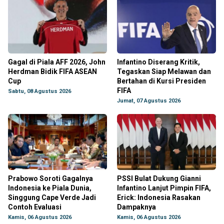
Gagal di Piala AFF 2026, John
Infantino Diserang Kritik,
Herdman Bidik FIFA ASEAN
Tegaskan Siap Melawan dan
Cup
Bertahan di Kursi Presiden
FIFA
Sabtu, 08 Agustus 2026
Jumat, 07 Agustus 2026
Prabowo Soroti Gagalnya
PSSI Bulat Dukung Gianni
Indonesia ke Piala Dunia,
Infantino Lanjut Pimpin FIFA,
Singgung Cape Verde Jadi
Erick: Indonesia Rasakan
Contoh Evaluasi
Dampaknya
Kamis, 06 Agustus 2026
Kamis, 06 Agustus 2026