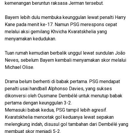
kemenangan beruntun raksasa Jerman tersebut.
Bayern lebih dulu membuka keunggulan lewat penalti Harry
Kane pada menit ke-17. Namun PSG merespons cepat
melalui aksi gemilang Khvicha Kvaratskhelia yang
menyamakan kedudukan.
Tuan rumah kemudian berbalik unggul lewat sundulan João
Neves, sebelum Bayern kembali menyamakan skor melalui
Michael Olise.
Drama belum berhenti di babak pertama. PSG mendapat
penalti usai handball Alphonso Davies, yang sukses
dikonversi oleh Ousmane Dembélé untuk menutup babak
pertama dengan keunggulan 3-2.
Memasuki babak kedua, PSG tampil lebih agresif.
Kvaratskhelia mencetak gol keduanya lewat sepakan
melengkung indah, disusul gol tambahan dari Dembélé yang
membuat skor menjadi 5-2.