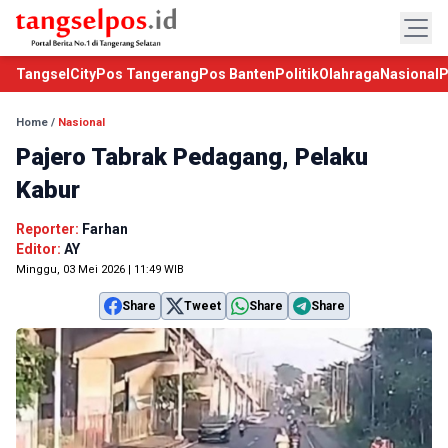
TangselCity
Pos Tangerang
Pos Banten
Politik
Olahraga
Nasional
P
Home
/
Nasional
Pajero Tabrak Pedagang, Pelaku
Kabur
Reporter:
Farhan
Editor:
AY
Minggu, 03 Mei 2026 | 11:49 WIB
Share
Tweet
Share
Share