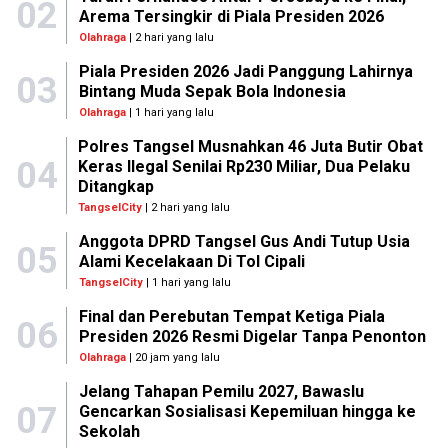
02
Arema Tersingkir di Piala Presiden 2026
Olahraga
| 2 hari yang lalu
Piala Presiden 2026 Jadi Panggung Lahirnya
03
Bintang Muda Sepak Bola Indonesia
Olahraga
| 1 hari yang lalu
Polres Tangsel Musnahkan 46 Juta Butir Obat
04
Keras Ilegal Senilai Rp230 Miliar, Dua Pelaku
Ditangkap
TangselCity
| 2 hari yang lalu
Anggota DPRD Tangsel Gus Andi Tutup Usia
05
Alami Kecelakaan Di Tol Cipali
TangselCity
| 1 hari yang lalu
Final dan Perebutan Tempat Ketiga Piala
06
Presiden 2026 Resmi Digelar Tanpa Penonton
Olahraga
| 20 jam yang lalu
Jelang Tahapan Pemilu 2027, Bawaslu
07
Gencarkan Sosialisasi Kepemiluan hingga ke
Sekolah