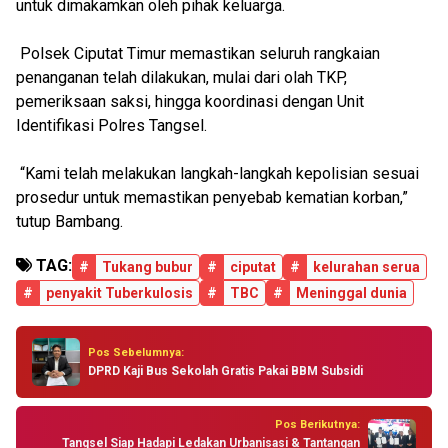
untuk dimakamkan oleh pihak keluarga.
Polsek Ciputat Timur memastikan seluruh rangkaian
penanganan telah dilakukan, mulai dari olah TKP,
pemeriksaan saksi, hingga koordinasi dengan Unit
Identifikasi Polres Tangsel.
“Kami telah melakukan langkah-langkah kepolisian sesuai
prosedur untuk memastikan penyebab kematian korban,”
tutup Bambang.
TAG:
#
Tukang bubur
#
ciputat
#
kelurahan serua
#
penyakit Tuberkulosis
#
TBC
#
Meninggal dunia
Pos Sebelumnya:
DPRD Kaji Bus Sekolah Gratis Pakai BBM Subsidi
Pos Berikutnya:
Tangsel Siap Hadapi Ledakan Urbanisasi & Tantangan