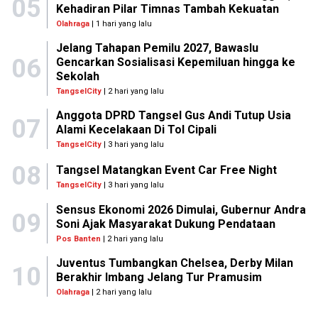
05
Kehadiran Pilar Timnas Tambah Kekuatan
Olahraga
| 1 hari yang lalu
Jelang Tahapan Pemilu 2027, Bawaslu
06
Gencarkan Sosialisasi Kepemiluan hingga ke
Sekolah
TangselCity
| 2 hari yang lalu
Anggota DPRD Tangsel Gus Andi Tutup Usia
07
Alami Kecelakaan Di Tol Cipali
TangselCity
| 3 hari yang lalu
08
Tangsel Matangkan Event Car Free Night
TangselCity
| 3 hari yang lalu
Sensus Ekonomi 2026 Dimulai, Gubernur Andra
09
Soni Ajak Masyarakat Dukung Pendataan
Pos Banten
| 2 hari yang lalu
Juventus Tumbangkan Chelsea, Derby Milan
10
Berakhir Imbang Jelang Tur Pramusim
Olahraga
| 2 hari yang lalu