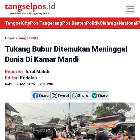
TangselCity
Pos Tangerang
Pos Banten
Politik
Olahraga
Nasional
P
Home
/
TangselCity
Tukang Bubur Ditemukan Meninggal
Dunia Di Kamar Mandi
Reporter:
Idral Mahdi
Editor:
Redaksi
Rabu, 06 Mei 2026 | 07:15 WIB
Share
Tweet
Share
Share