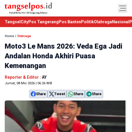
TangselCity
Pos Tangerang
Pos Banten
Politik
Olahraga
Nasional
P
Home
/
Olahraga
Moto3 Le Mans 2026: Veda Ega Jadi
Andalan Honda Akhiri Puasa
Kemenangan
Reporter & Editor :
AY
Jumat, 08 Mei 2026 | 06:26 WIB
Share
Tweet
Share
Share