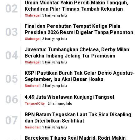
Umuh Muchtar Yakin Persib Makin Tangguh,
02
Kehadiran Pilar Timnas Tambah Kekuatan
Olahraga
| 3 hari yang lalu
Final dan Perebutan Tempat Ketiga Piala
03
Presiden 2026 Resmi Digelar Tanpa Penonton
Olahraga
| 3 hari yang lalu
Juventus Tumbangkan Chelsea, Derby Milan
04
Berakhir Imbang Jelang Tur Pramusim
Olahraga
| 3 hari yang lalu
KSPI Pastikan Buruh Tak Gelar Demo Agustus-
05
September, Isu Aksi Besar Hoaks
Nasional
| 2 hari yang lalu
06
4,49 Juta Wisatawan Kunjungi Tangsel
TangselCity
| 2 hari yang lalu
BPN Batam Tegaskan Laut Tak Bisa Dikapling
07
dan Diterbitkan Sertifikat
Nasional
| 1 hari yang lalu
Barcelona Tikung Real Madrid, Rodri Makin