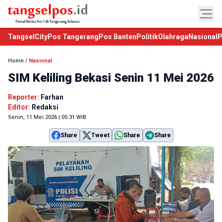
TangselCity
Pos Tangerang
Pos Banten
Politik
Olahraga
Nasional
P
Home
/
Nasional
SIM Keliling Bekasi Senin 11 Mei 2026
Reporter:
Farhan
Editor:
Redaksi
Senin, 11 Mei 2026 | 05:31 WIB
Share
Tweet
Share
Share