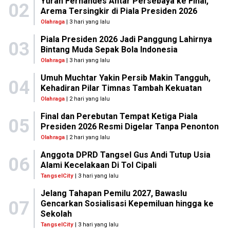
Yuran Fernandes Antar Persebaya ke Final,
02
Arema Tersingkir di Piala Presiden 2026
Olahraga
| 3 hari yang lalu
Piala Presiden 2026 Jadi Panggung Lahirnya
03
Bintang Muda Sepak Bola Indonesia
Olahraga
| 3 hari yang lalu
Umuh Muchtar Yakin Persib Makin Tangguh,
04
Kehadiran Pilar Timnas Tambah Kekuatan
Olahraga
| 2 hari yang lalu
Final dan Perebutan Tempat Ketiga Piala
05
Presiden 2026 Resmi Digelar Tanpa Penonton
Olahraga
| 2 hari yang lalu
Anggota DPRD Tangsel Gus Andi Tutup Usia
06
Alami Kecelakaan Di Tol Cipali
TangselCity
| 3 hari yang lalu
Jelang Tahapan Pemilu 2027, Bawaslu
07
Gencarkan Sosialisasi Kepemiluan hingga ke
Sekolah
TangselCity
| 3 hari yang lalu