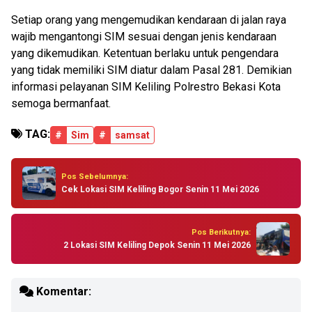
Setiap orang yang mengemudikan kendaraan di jalan raya
wajib mengantongi SIM sesuai dengan jenis kendaraan
yang dikemudikan. Ketentuan berlaku untuk pengendara
yang tidak memiliki SIM diatur dalam Pasal 281. Demikian
informasi pelayanan SIM Keliling Polrestro Bekasi Kota
semoga bermanfaat.
TAG:
#
Sim
#
samsat
Pos Sebelumnya:
Cek Lokasi SIM Keliling Bogor Senin 11 Mei 2026
Pos Berikutnya:
2 Lokasi SIM Keliling Depok Senin 11 Mei 2026
Komentar: