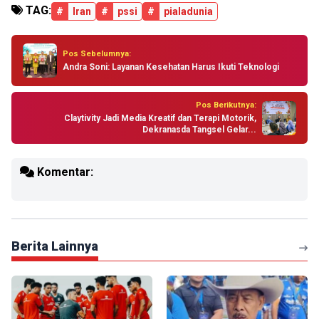
TAG:
#
Iran
#
pssi
#
pialadunia
Pos Sebelumnya:
Andra Soni: Layanan Kesehatan Harus Ikuti Teknologi
Pos Berikutnya:
Claytivity Jadi Media Kreatif dan Terapi Motorik,
Dekranasda Tangsel Gelar...
Komentar:
Berita Lainnya