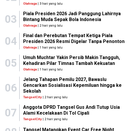
Olahraga
| 3 hari yang lalu
Piala Presiden 2026 Jadi Panggung Lahirnya
03
Bintang Muda Sepak Bola Indonesia
Olahraga
| 2 hari yang lalu
Final dan Perebutan Tempat Ketiga Piala
04
Presiden 2026 Resmi Digelar Tanpa Penonton
Olahraga
| 1 hari yang lalu
Umuh Muchtar Yakin Persib Makin Tangguh,
05
Kehadiran Pilar Timnas Tambah Kekuatan
Olahraga
| 1 hari yang lalu
Jelang Tahapan Pemilu 2027, Bawaslu
06
Gencarkan Sosialisasi Kepemiluan hingga ke
Sekolah
TangselCity
| 2 hari yang lalu
Anggota DPRD Tangsel Gus Andi Tutup Usia
07
Alami Kecelakaan Di Tol Cipali
TangselCity
| 2 hari yang lalu
Tangsel Matangkan Event Car Free Night