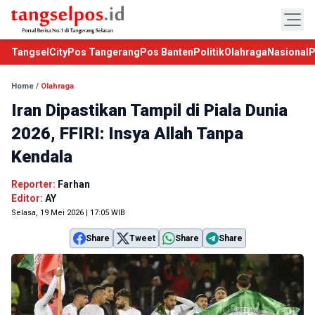
TangselCity
Pos Tangerang
Pos Banten
Politik
Olahraga
Nasional
P
Home
/
Olahraga
Iran Dipastikan Tampil di Piala Dunia
2026, FFIRI: Insya Allah Tanpa
Kendala
Reporter:
Farhan
Editor:
AY
Selasa, 19 Mei 2026 | 17:05 WIB
Share
Tweet
Share
Share