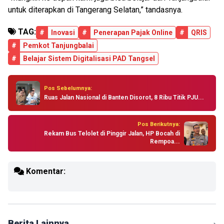
untuk diterapkan di Tangerang Selatan,” tandasnya.
TAG:
#
Inovasi
#
Penerapan Pajak Online
#
QRIS
#
Pemkot Tanjungbalai
#
Belajar Sistem Digitalisasi PAD Tangsel
Pos Sebelumnya:
Ruas Jalan Nasional di Banten Disorot, 8 Ribu Titik PJU...
Pos Berikutnya:
Rekam Bus Telolet di Pinggir Jalan, HP Bocah di
Rempoa...
Komentar:
Berita Lainnya