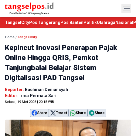
TangselCity
Pos Tangerang
Pos Banten
Politik
Olahraga
Nasional
P
Home
/
TangselCity
Kepincut Inovasi Penerapan Pajak
Online Hingga QRIS, Pemkot
Tanjungbalai Belajar Sistem
Digitalisasi PAD Tangsel
Reporter:
Rachman Deniansyah
Editor:
Irma Permata Sari
Selasa, 19 Mei 2026 | 20:15 WIB
Share
Tweet
Share
Share