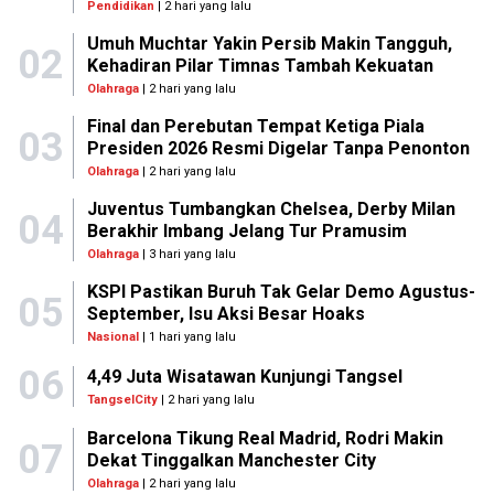
Pendidikan
| 2 hari yang lalu
Umuh Muchtar Yakin Persib Makin Tangguh,
02
Kehadiran Pilar Timnas Tambah Kekuatan
Olahraga
| 2 hari yang lalu
Final dan Perebutan Tempat Ketiga Piala
03
Presiden 2026 Resmi Digelar Tanpa Penonton
Olahraga
| 2 hari yang lalu
Juventus Tumbangkan Chelsea, Derby Milan
04
Berakhir Imbang Jelang Tur Pramusim
Olahraga
| 3 hari yang lalu
KSPI Pastikan Buruh Tak Gelar Demo Agustus-
05
September, Isu Aksi Besar Hoaks
Nasional
| 1 hari yang lalu
06
4,49 Juta Wisatawan Kunjungi Tangsel
TangselCity
| 2 hari yang lalu
Barcelona Tikung Real Madrid, Rodri Makin
07
Dekat Tinggalkan Manchester City
Olahraga
| 2 hari yang lalu