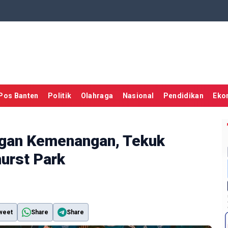
Pos Banten
Politik
Olahraga
Nasional
Pendidikan
Eko
ngan Kemenangan, Tekuk
hurst Park
weet
Share
Share