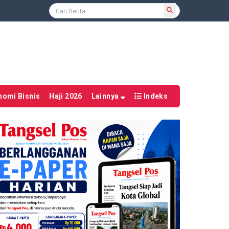
nomi Bisnis
Haji 2026
Lainnya
Indeks