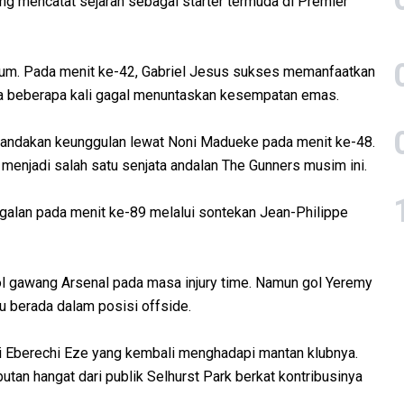
 mencatat sejarah sebagai starter termuda di Premier
um. Pada menit ke-42, Gabriel Jesus sukses memanfaatkan
ya beberapa kali gagal menuntaskan kesempatan emas.
gandakan keunggulan lewat Noni Madueke pada menit ke-48.
 menjadi salah satu senjata andalan The Gunners musim ini.
galan pada menit ke-89 melalui sontekan Jean-Philippe
gawang Arsenal pada masa injury time. Namun gol Yeremy
u berada dalam posisi offside.
i Eberechi Eze yang kembali menghadapi mantan klubnya.
an hangat dari publik Selhurst Park berkat kontribusinya