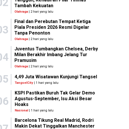
02
Tambah Kekuatan
Olahraga
| 2 hari yang lalu
Final dan Perebutan Tempat Ketiga
03
Piala Presiden 2026 Resmi Digelar
Tanpa Penonton
Olahraga
| 2 hari yang lalu
Juventus Tumbangkan Chelsea, Derby
04
Milan Berakhir Imbang Jelang Tur
Pramusim
Olahraga
| 2 hari yang lalu
05
4,49 Juta Wisatawan Kunjungi Tangsel
TangselCity
| 1 hari yang lalu
KSPI Pastikan Buruh Tak Gelar Demo
06
Agustus-September, Isu Aksi Besar
Hoaks
Nasional
| 1 hari yang lalu
Barcelona Tikung Real Madrid, Rodri
07
Makin Dekat Tinggalkan Manchester