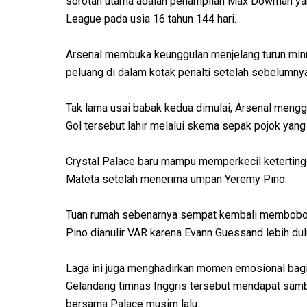
sorotan utama adalah penampilan Max Dowman yang
League pada usia 16 tahun 144 hari.
Arsenal membuka keunggulan menjelang turun min
peluang di dalam kotak penalti setelah sebelumn
Tak lama usai babak kedua dimulai, Arsenal meng
Gol tersebut lahir melalui skema sepak pojok yang
Crystal Palace baru mampu memperkecil keterting
Mateta setelah menerima umpan Yeremy Pino.
Tuan rumah sebenarnya sempat kembali membobol 
Pino dianulir VAR karena Evann Guessand lebih dul
Laga ini juga menghadirkan momen emosional bag
Gelandang timnas Inggris tersebut mendapat sambut
bersama Palace musim lalu.