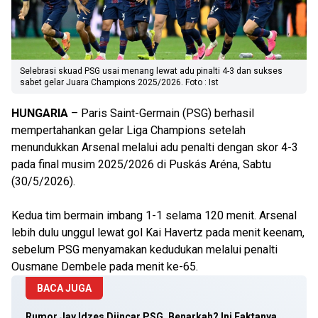
Selebrasi skuad PSG usai menang lewat adu pinalti 4-3 dan sukses
sabet gelar Juara Champions 2025/2026. Foto : Ist
HUNGARIA
– Paris Saint-Germain (PSG) berhasil
mempertahankan gelar Liga Champions setelah
menundukkan Arsenal melalui adu penalti dengan skor 4-3
pada final musim 2025/2026 di Puskás Aréna, Sabtu
(30/5/2026).
Kedua tim bermain imbang 1-1 selama 120 menit. Arsenal
lebih dulu unggul lewat gol Kai Havertz pada menit keenam,
sebelum PSG menyamakan kedudukan melalui penalti
Ousmane Dembele pada menit ke-65.
BACA JUGA
Rumor Jay Idzes Diincar PSG, Benarkah? Ini Faktanya