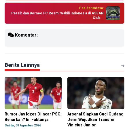
Pos Berikutnya:
Persib dan Borneo FC Resmi Wakili Indonesia di ASEAN
Club...
Komentar:
Berita Lainnya
Rumor Jay Idzes Diincar PSG,
Arsenal Siapkan Cuci Gudang
Benarkah? Ini Faktanya
Demi Wujudkan Transfer
Vinicius Junior
Sabtu, 01 Agustus 2026