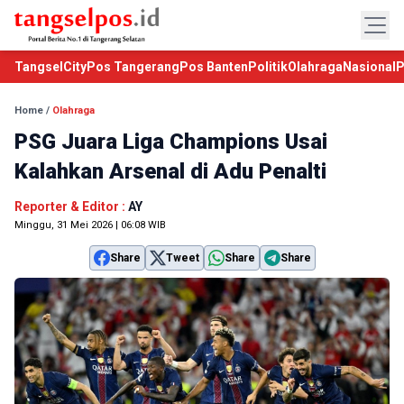
TangselCity
Pos Tangerang
Pos Banten
Politik
Olahraga
Nasional
P
Home
/
Olahraga
PSG Juara Liga Champions Usai
Kalahkan Arsenal di Adu Penalti
Reporter & Editor :
AY
Minggu, 31 Mei 2026 | 06:08 WIB
Share
Tweet
Share
Share