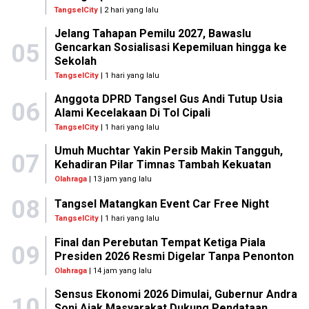
TangselCity
| 2 hari yang lalu
Jelang Tahapan Pemilu 2027, Bawaslu
05
Gencarkan Sosialisasi Kepemiluan hingga ke
Sekolah
TangselCity
| 1 hari yang lalu
Anggota DPRD Tangsel Gus Andi Tutup Usia
06
Alami Kecelakaan Di Tol Cipali
TangselCity
| 1 hari yang lalu
Umuh Muchtar Yakin Persib Makin Tangguh,
07
Kehadiran Pilar Timnas Tambah Kekuatan
Olahraga
| 13 jam yang lalu
08
Tangsel Matangkan Event Car Free Night
TangselCity
| 1 hari yang lalu
Final dan Perebutan Tempat Ketiga Piala
09
Presiden 2026 Resmi Digelar Tanpa Penonton
Olahraga
| 14 jam yang lalu
Sensus Ekonomi 2026 Dimulai, Gubernur Andra
10
Soni Ajak Masyarakat Dukung Pendataan