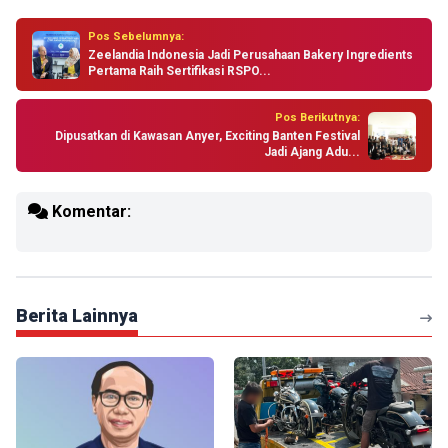
Pos Sebelumnya:
Zeelandia Indonesia Jadi Perusahaan Bakery Ingredients
Pertama Raih Sertifikasi RSPO...
Pos Berikutnya:
Dipusatkan di Kawasan Anyer, Exciting Banten Festival
Jadi Ajang Adu...
Komentar:
Berita Lainnya