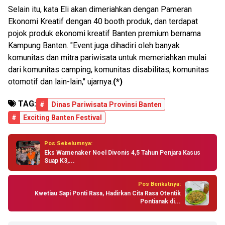
Selain itu, kata Eli akan dimeriahkan dengan Pameran
Ekonomi Kreatif dengan 40 booth produk, dan terdapat
pojok produk ekonomi kreatif Banten premium bernama
Kampung Banten. "Event juga dihadiri oleh banyak
komunitas dan mitra pariwisata untuk memeriahkan mulai
dari komunitas camping, komunitas disabilitas, komunitas
otomotif dan lain-lain," ujarnya.
(*)
TAG:
#
Dinas Pariwisata Provinsi Banten
#
Exciting Banten Festival
Pos Sebelumnya:
Eks Wamenaker Noel Divonis 4,5 Tahun Penjara Kasus
Suap K3,...
Pos Berikutnya:
Kwetiau Sapi Ponti Rasa, Hadirkan Cita Rasa Otentik
Pontianak di...