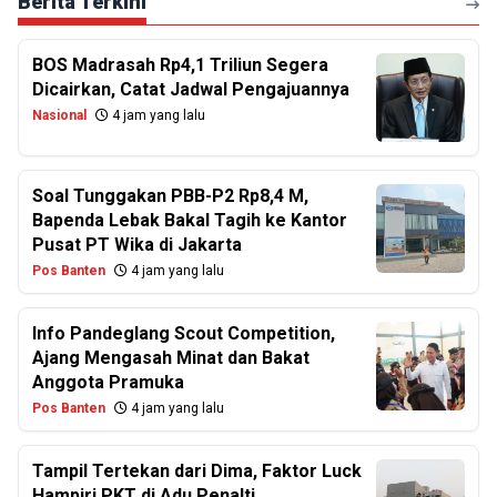
Berita Terkini
BOS Madrasah Rp4,1 Triliun Segera
Dicairkan, Catat Jadwal Pengajuannya
Nasional
4 jam yang lalu
Soal Tunggakan PBB-P2 Rp8,4 M,
Bapenda Lebak Bakal Tagih ke Kantor
Pusat PT Wika di Jakarta
Pos Banten
4 jam yang lalu
Info Pandeglang Scout Competition,
Ajang Mengasah Minat dan Bakat
Anggota Pramuka
Pos Banten
4 jam yang lalu
Tampil Tertekan dari Dima, Faktor Luck
Hampiri PKT di Adu Penalti