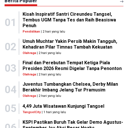
Berita Populer
Kisah Inspiratif Santri Cireundeu Tangsel,
01
Tembus UGM Tanpa Tes dan Raih Beasiswa
Penuh
Pendidikan
| 2 hari yang lalu
Umuh Muchtar Yakin Persib Makin Tangguh,
02
Kehadiran Pilar Timnas Tambah Kekuatan
Olahraga
| 2 hari yang lalu
Final dan Perebutan Tempat Ketiga Piala
03
Presiden 2026 Resmi Digelar Tanpa Penonton
Olahraga
| 2 hari yang lalu
Juventus Tumbangkan Chelsea, Derby Milan
04
Berakhir Imbang Jelang Tur Pramusim
Olahraga
| 2 hari yang lalu
05
4,49 Juta Wisatawan Kunjungi Tangsel
TangselCity
| 1 hari yang lalu
KSPI Pastikan Buruh Tak Gelar Demo Agustus-
06
September, Isu Aksi Besar Hoaks