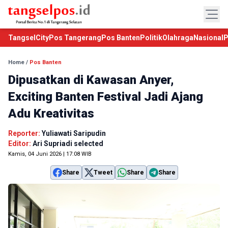
TangselCity
Pos Tangerang
Pos Banten
Politik
Olahraga
Nasional
P
Home
/
Pos Banten
Dipusatkan di Kawasan Anyer,
Exciting Banten Festival Jadi Ajang
Adu Kreativitas
Reporter:
Yuliawati Saripudin
Editor:
Ari Supriadi selected
Kamis, 04 Juni 2026 | 17:08 WIB
Share
Tweet
Share
Share