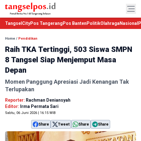
TangselCity
Pos Tangerang
Pos Banten
Politik
Olahraga
Nasional
P
Home
/
Pendidikan
Raih TKA Tertinggi, 503 Siswa SMPN
8 Tangsel Siap Menjemput Masa
Depan
Momen Panggung Apresiasi Jadi Kenangan Tak
Terlupakan
Reporter:
Rachman Deniansyah
Editor:
Irma Permata Sari
Sabtu, 06 Juni 2026 | 16:15 WIB
Share
Tweet
Share
Share