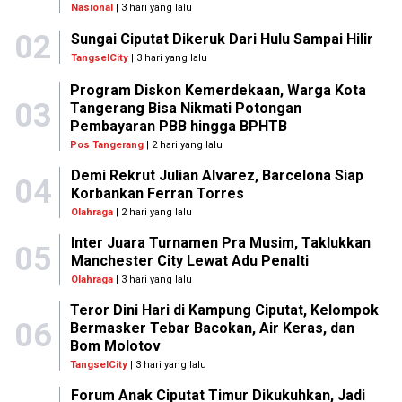
Nasional
| 3 hari yang lalu
02
Sungai Ciputat Dikeruk Dari Hulu Sampai Hilir
TangselCity
| 3 hari yang lalu
Program Diskon Kemerdekaan, Warga Kota
03
Tangerang Bisa Nikmati Potongan
Pembayaran PBB hingga BPHTB
Pos Tangerang
| 2 hari yang lalu
Demi Rekrut Julian Alvarez, Barcelona Siap
04
Korbankan Ferran Torres
Olahraga
| 2 hari yang lalu
Inter Juara Turnamen Pra Musim, Taklukkan
05
Manchester City Lewat Adu Penalti
Olahraga
| 3 hari yang lalu
Teror Dini Hari di Kampung Ciputat, Kelompok
06
Bermasker Tebar Bacokan, Air Keras, dan
Bom Molotov
TangselCity
| 3 hari yang lalu
Forum Anak Ciputat Timur Dikukuhkan, Jadi