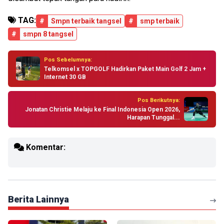
TAG:
#
Smpn terbaik tangsel
#
smp terbaik
#
smpn 8 tangsel
Pos Sebelumnya:
Telkomsel x TOPGOLF Hadirkan Paket Main Golf 2 Jam +
Internet 30 GB
Pos Berikutnya:
Jonatan Christie Melaju ke Final Indonesia Open 2026,
Harapan Tunggal...
Komentar:
Berita Lainnya