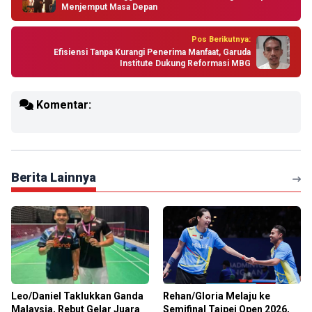
Menjemput Masa Depan
Pos Berikutnya:
Efisiensi Tanpa Kurangi Penerima Manfaat, Garuda
Institute Dukung Reformasi MBG
Komentar:
Berita Lainnya
Leo/Daniel Taklukkan Ganda
Rehan/Gloria Melaju ke
Malaysia, Rebut Gelar Juara
Semifinal Taipei Open 2026,