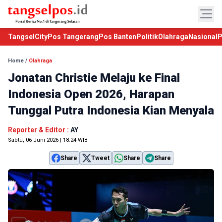
TangselCity
Pos Tangerang
Pos Banten
Politik
Olahraga
Nasional
P
Home
/
Olahraga
Jonatan Christie Melaju ke Final
Indonesia Open 2026, Harapan
Tunggal Putra Indonesia Kian Menyala
Reporter & Editor :
AY
Sabtu, 06 Juni 2026 | 18:24 WIB
Share
Tweet
Share
Share