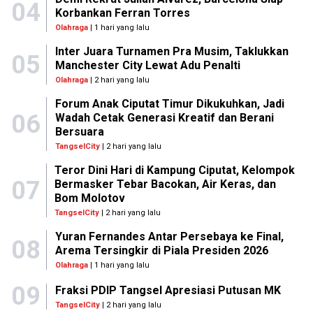
04
Korbankan Ferran Torres
Olahraga
| 1 hari yang lalu
Inter Juara Turnamen Pra Musim, Taklukkan
05
Manchester City Lewat Adu Penalti
Olahraga
| 2 hari yang lalu
Forum Anak Ciputat Timur Dikukuhkan, Jadi
06
Wadah Cetak Generasi Kreatif dan Berani
Bersuara
TangselCity
| 2 hari yang lalu
Teror Dini Hari di Kampung Ciputat, Kelompok
07
Bermasker Tebar Bacokan, Air Keras, dan
Bom Molotov
TangselCity
| 2 hari yang lalu
Yuran Fernandes Antar Persebaya ke Final,
08
Arema Tersingkir di Piala Presiden 2026
Olahraga
| 1 hari yang lalu
09
Fraksi PDIP Tangsel Apresiasi Putusan MK
TangselCity
| 2 hari yang lalu