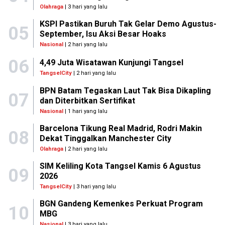
Olahraga
| 3 hari yang lalu
KSPI Pastikan Buruh Tak Gelar Demo Agustus-
05
September, Isu Aksi Besar Hoaks
Nasional
| 2 hari yang lalu
06
4,49 Juta Wisatawan Kunjungi Tangsel
TangselCity
| 2 hari yang lalu
BPN Batam Tegaskan Laut Tak Bisa Dikapling
07
dan Diterbitkan Sertifikat
Nasional
| 1 hari yang lalu
Barcelona Tikung Real Madrid, Rodri Makin
08
Dekat Tinggalkan Manchester City
Olahraga
| 2 hari yang lalu
SIM Keliling Kota Tangsel Kamis 6 Agustus
09
2026
TangselCity
| 3 hari yang lalu
BGN Gandeng Kemenkes Perkuat Program
10
MBG
Nasional
| 3 hari yang lalu