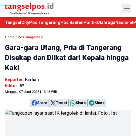
TangselCity
Pos Tangerang
Pos Banten
Politik
Olahraga
Nasional
P
Home
/
Pos Tangerang
Gara-gara Utang, Pria di Tangerang
Disekap dan Diikat dari Kepala hingga
Kaki
Reporter:
Farhan
Editor:
AY
Minggu, 07 Juni 2026 | 13:46 WIB
Share
Tweet
Share
Share