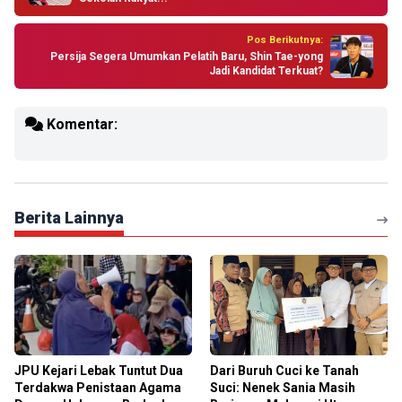
Pos Berikutnya:
Persija Segera Umumkan Pelatih Baru, Shin Tae-yong
Jadi Kandidat Terkuat?
Komentar:
Berita Lainnya
JPU Kejari Lebak Tuntut Dua
Dari Buruh Cuci ke Tanah
Terdakwa Penistaan Agama
Suci: Nenek Sania Masih