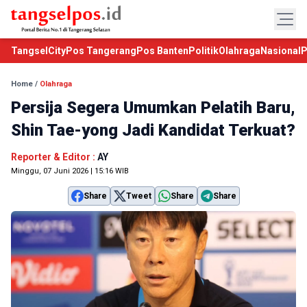
TangselCity
Pos Tangerang
Pos Banten
Politik
Olahraga
Nasional
P
Home
/
Olahraga
Persija Segera Umumkan Pelatih Baru,
Shin Tae-yong Jadi Kandidat Terkuat?
Reporter & Editor :
AY
Minggu, 07 Juni 2026 | 15:16 WIB
Share
Tweet
Share
Share