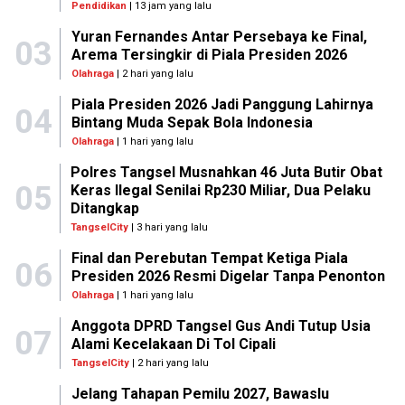
Pendidikan
| 13 jam yang lalu
Yuran Fernandes Antar Persebaya ke Final,
03
Arema Tersingkir di Piala Presiden 2026
Olahraga
| 2 hari yang lalu
Piala Presiden 2026 Jadi Panggung Lahirnya
04
Bintang Muda Sepak Bola Indonesia
Olahraga
| 1 hari yang lalu
Polres Tangsel Musnahkan 46 Juta Butir Obat
05
Keras Ilegal Senilai Rp230 Miliar, Dua Pelaku
Ditangkap
TangselCity
| 3 hari yang lalu
Final dan Perebutan Tempat Ketiga Piala
06
Presiden 2026 Resmi Digelar Tanpa Penonton
Olahraga
| 1 hari yang lalu
Anggota DPRD Tangsel Gus Andi Tutup Usia
07
Alami Kecelakaan Di Tol Cipali
TangselCity
| 2 hari yang lalu
Jelang Tahapan Pemilu 2027, Bawaslu