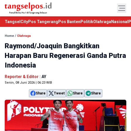
TangselCity
Pos Tangerang
Pos Banten
Politik
Olahraga
Nasional
P
Home
/
Olahraga
Raymond/Joaquin Bangkitkan
Harapan Baru Regenerasi Ganda Putra
Indonesia
Reporter & Editor :
AY
Senin, 08 Juni 2026 | 06:23 WIB
Share
Tweet
Share
Share