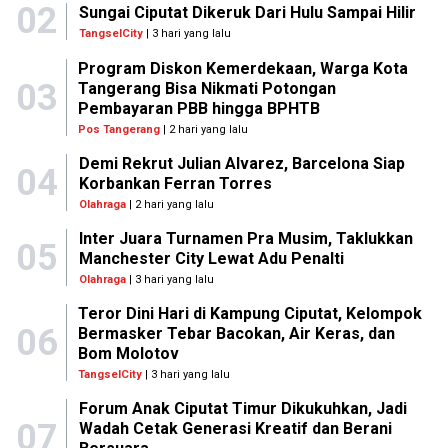
02
Sungai Ciputat Dikeruk Dari Hulu Sampai Hilir
TangselCity
| 3 hari yang lalu
Program Diskon Kemerdekaan, Warga Kota
03
Tangerang Bisa Nikmati Potongan
Pembayaran PBB hingga BPHTB
Pos Tangerang
| 2 hari yang lalu
Demi Rekrut Julian Alvarez, Barcelona Siap
04
Korbankan Ferran Torres
Olahraga
| 2 hari yang lalu
Inter Juara Turnamen Pra Musim, Taklukkan
05
Manchester City Lewat Adu Penalti
Olahraga
| 3 hari yang lalu
Teror Dini Hari di Kampung Ciputat, Kelompok
06
Bermasker Tebar Bacokan, Air Keras, dan
Bom Molotov
TangselCity
| 3 hari yang lalu
Forum Anak Ciputat Timur Dikukuhkan, Jadi
07
Wadah Cetak Generasi Kreatif dan Berani