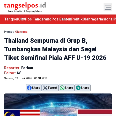
TangselCity
Pos Tangerang
Pos Banten
Politik
Olahraga
Nasional
P
Home
/
Olahraga
Thailand Sempurna di Grup B,
Tumbangkan Malaysia dan Segel
Tiket Semifinal Piala AFF U-19 2026
Reporter:
Farhan
Editor:
AY
Selasa, 09 Juni 2026 | 06:31 WIB
Share
Tweet
Share
Share