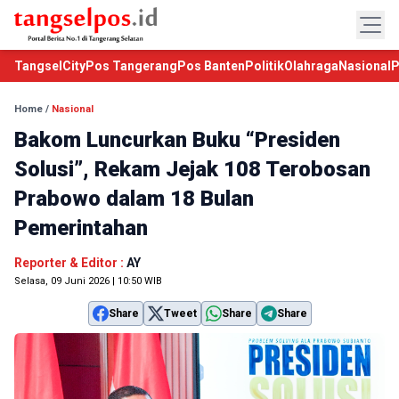
TangselCity
Pos Tangerang
Pos Banten
Politik
Olahraga
Nasional
P
Home
/
Nasional
Bakom Luncurkan Buku “Presiden
Solusi”, Rekam Jejak 108 Terobosan
Prabowo dalam 18 Bulan
Pemerintahan
Reporter & Editor :
AY
Selasa, 09 Juni 2026 | 10:50 WIB
Share
Tweet
Share
Share