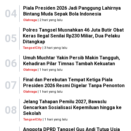
Piala Presiden 2026 Jadi Panggung Lahirnya
04
Bintang Muda Sepak Bola Indonesia
Olahraga
| 2 hari yang lalu
Polres Tangsel Musnahkan 46 Juta Butir Obat
05
Keras Ilegal Senilai Rp230 Miliar, Dua Pelaku
Ditangkap
TangselCity
| 3 hari yang lalu
Umuh Muchtar Yakin Persib Makin Tangguh,
06
Kehadiran Pilar Timnas Tambah Kekuatan
Olahraga
| 1 hari yang lalu
Final dan Perebutan Tempat Ketiga Piala
07
Presiden 2026 Resmi Digelar Tanpa Penonton
Olahraga
| 1 hari yang lalu
Jelang Tahapan Pemilu 2027, Bawaslu
08
Gencarkan Sosialisasi Kepemiluan hingga ke
Sekolah
TangselCity
| 1 hari yang lalu
Anggota DPRD Tangsel Gus Andi Tutup Usia