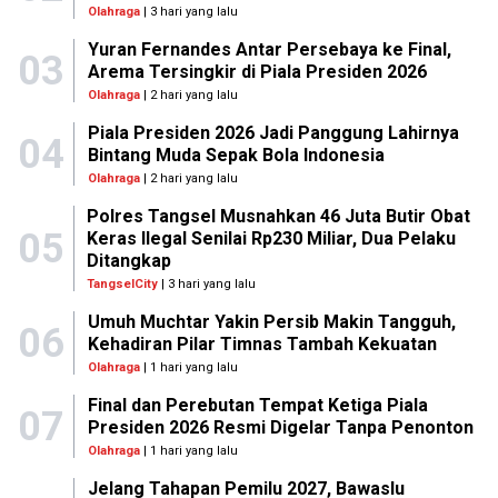
Olahraga
| 3 hari yang lalu
Yuran Fernandes Antar Persebaya ke Final,
03
Arema Tersingkir di Piala Presiden 2026
Olahraga
| 2 hari yang lalu
Piala Presiden 2026 Jadi Panggung Lahirnya
04
Bintang Muda Sepak Bola Indonesia
Olahraga
| 2 hari yang lalu
Polres Tangsel Musnahkan 46 Juta Butir Obat
05
Keras Ilegal Senilai Rp230 Miliar, Dua Pelaku
Ditangkap
TangselCity
| 3 hari yang lalu
Umuh Muchtar Yakin Persib Makin Tangguh,
06
Kehadiran Pilar Timnas Tambah Kekuatan
Olahraga
| 1 hari yang lalu
Final dan Perebutan Tempat Ketiga Piala
07
Presiden 2026 Resmi Digelar Tanpa Penonton
Olahraga
| 1 hari yang lalu
Jelang Tahapan Pemilu 2027, Bawaslu