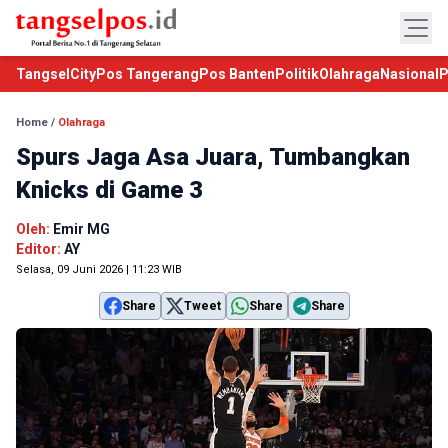
TangselCity
Pos Tangerang
Pos Banten
Politik
Olahraga
Nasional
P
Home
/
Olahraga
Spurs Jaga Asa Juara, Tumbangkan
Knicks di Game 3
Oleh:
Emir MG
Editor:
AY
Selasa, 09 Juni 2026 | 11:23 WIB
Share
Tweet
Share
Share