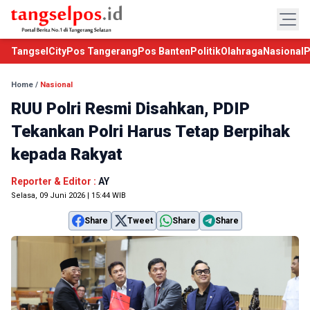
TangselCity
Pos Tangerang
Pos Banten
Politik
Olahraga
Nasional
P
Home
/
Nasional
RUU Polri Resmi Disahkan, PDIP
Tekankan Polri Harus Tetap Berpihak
kepada Rakyat
Reporter & Editor :
AY
Selasa, 09 Juni 2026 | 15:44 WIB
Share
Tweet
Share
Share