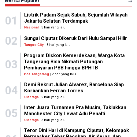
Berita Populer
Listrik Padam Sejak Subuh, Sejumlah Wilayah
01
Jakarta Selatan Terdampak
Nasional
| 3 hari yang lalu
02
Sungai Ciputat Dikeruk Dari Hulu Sampai Hilir
TangselCity
| 3 hari yang lalu
Program Diskon Kemerdekaan, Warga Kota
03
Tangerang Bisa Nikmati Potongan
Pembayaran PBB hingga BPHTB
Pos Tangerang
| 2 hari yang lalu
Demi Rekrut Julian Alvarez, Barcelona Siap
04
Korbankan Ferran Torres
Olahraga
| 2 hari yang lalu
Inter Juara Turnamen Pra Musim, Taklukkan
05
Manchester City Lewat Adu Penalti
Olahraga
| 3 hari yang lalu
Teror Dini Hari di Kampung Ciputat, Kelompok
Bermasker Tebar Bacokan, Air Keras, dan