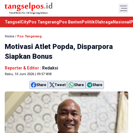
TangselCity
Pos Tangerang
Pos Banten
Politik
Olahraga
Nasional
P
Home
/
Pos Tangerang
Motivasi Atlet Popda, Disparpora
Siapkan Bonus
Reporter & Editor :
Redaksi
Rabu, 10 Juni 2026 | 09:57 WIB
Share
Tweet
Share
Share