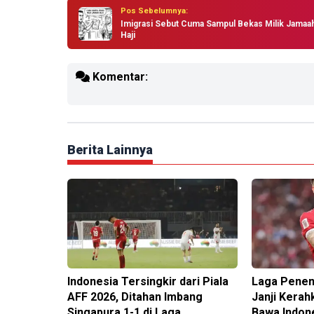
Pos Sebelumnya:
Imigrasi Sebut Cuma Sampul Bekas Milik Jamaa
Haji
Komentar:
Berita Lainnya
Indonesia Tersingkir dari Piala
Laga Penen
AFF 2026, Ditahan Imbang
Janji Kera
Singapura 1-1 di Laga
Bawa Indone