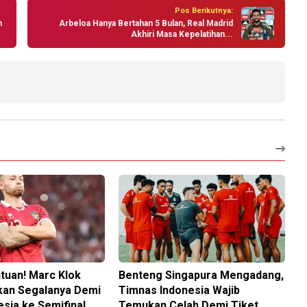
Pos Berikutnya:
h
Arbeloa Hanya Bertahan 5 Bulan, Real Madrid
Akhiri Masa Kepelatihan...
tuan! Marc Klok
Benteng Singapura Mengadang,
hkan Segalanya Demi
Timnas Indonesia Wajib
sia ke Semifinal
Temukan Celah Demi Tiket