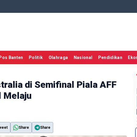
Pos Banten
Politik
Olahraga
Nasional
Pendidikan
Eko
ralia di Semifinal Piala AFF
l Melaju
weet
Share
Share