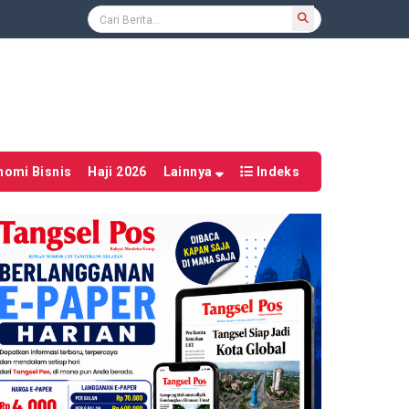
nomi Bisnis
Haji 2026
Lainnya
Indeks