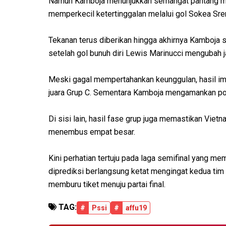
Namun Kamboja menunjukkan semangat pantang me
memperkecil ketertinggalan melalui gol Sokea Sre
Tekanan terus diberikan hingga akhirnya Kamboja
setelah gol bunuh diri Lewis Marinucci mengubah j
Meski gagal mempertahankan keunggulan, hasil i
juara Grup C. Sementara Kamboja mengamankan pos
Di sisi lain, hasil fase grup juga memastikan Viet
menembus empat besar.
Kini perhatian tertuju pada laga semifinal yang m
diprediksi berlangsung ketat mengingat kedua ti
memburu tiket menuju partai final.
TAG:
#
Pssi
#
affu19