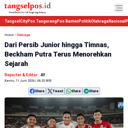
TangselCity
Pos Tangerang
Pos Banten
Politik
Olahraga
Nasional
P
Home
/
Olahraga
Dari Persib Junior hingga Timnas,
Beckham Putra Terus Menorehkan
Sejarah
Reporter & Editor :
AY
Kamis, 11 Juni 2026 | 06:55 WIB
Share
Tweet
Share
Share