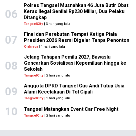
Polres Tangsel Musnahkan 46 Juta Butir Obat
06
Keras Ilegal Senilai Rp230 Miliar, Dua Pelaku
Ditangkap
TangselCity
| 3 hari yang lalu
Final dan Perebutan Tempat Ketiga Piala
07
Presiden 2026 Resmi Digelar Tanpa Penonton
Olahraga
| 1 hari yang lalu
Jelang Tahapan Pemilu 2027, Bawaslu
08
Gencarkan Sosialisasi Kepemiluan hingga ke
Sekolah
TangselCity
| 2 hari yang lalu
Anggota DPRD Tangsel Gus Andi Tutup Usia
09
Alami Kecelakaan Di Tol Cipali
TangselCity
| 2 hari yang lalu
10
Tangsel Matangkan Event Car Free Night
TangselCity
| 2 hari yang lalu