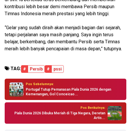
kontribusi lebih besar demi membawa Persib maupun
Timnas Indonesia meraih prestasi yang lebih tinggi.
“Gelar yang sudah diraih akan menjadi bagian dari sejarah,
tetapi perjalanan saya masih panjang. Saya ingin terus
belajar, berkembang, dan membantu Persib serta Timnas
meraih lebih banyak pencapaian di masa depan,” tutupnya.
TAG:
#
Persib
#
pssi
Pos Sebelumnya:
Portugal Tutup Pemanasan Piala Dunia 2026 dengan
Kemenangan, Gol Conceicao...
Pos Berikutnya:
Piala Dunia 2026 Dibuka Meriah di Tiga Negara, Deretan
Artis...