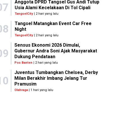
Anggota DPRD Tangsel Gus Andi Tutup
07
Usia Alami Kecelakaan Di Tol Cipali
TangselCity
| 2 hari yang lalu
Tangsel Matangkan Event Car Free
08
Night
TangselCity
| 2 hari yang lalu
Sensus Ekonomi 2026 Dimulai,
09
Gubernur Andra Soni Ajak Masyarakat
Dukung Pendataan
Pos Banten
| 2 hari yang lalu
Juventus Tumbangkan Chelsea, Derby
10
Milan Berakhir Imbang Jelang Tur
Pramusim
Olahraga
| 1 hari yang lalu