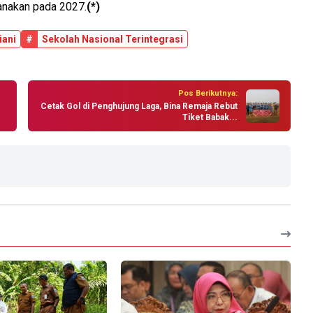
anakan pada 2027.
(*)
iani
#
Sekolah Nasional Terintegrasi
Pos Berikutnya:
Cetak Gol di Penghujung Laga, Bina Remaja Rebut
Tiket Babak...