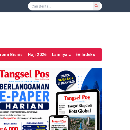
nomi Bisnis
Haji 2026
Lainnya
Indeks