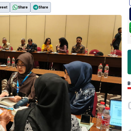
weet
Share
Share
B