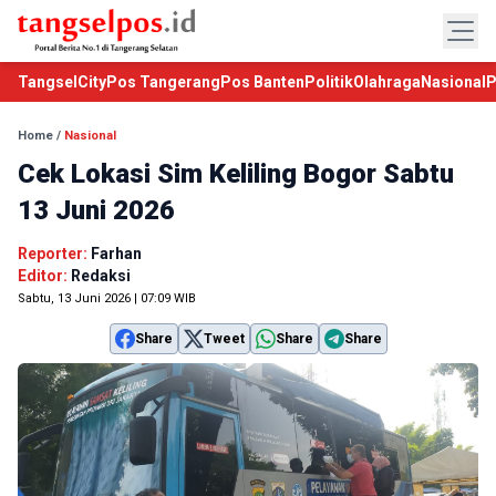
TangselCity
Pos Tangerang
Pos Banten
Politik
Olahraga
Nasional
P
Home
/
Nasional
Cek Lokasi Sim Keliling Bogor Sabtu
13 Juni 2026
Reporter:
Farhan
Editor:
Redaksi
Sabtu, 13 Juni 2026 | 07:09 WIB
Share
Tweet
Share
Share