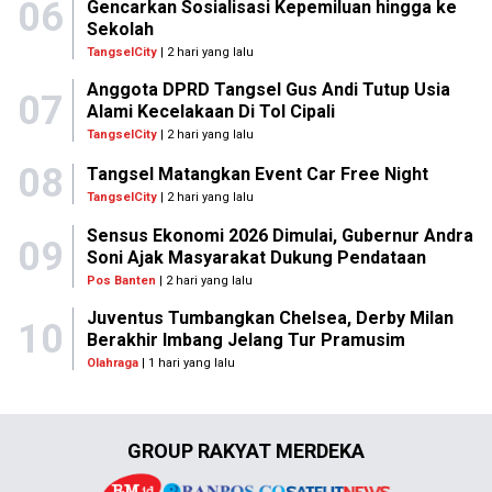
06
Gencarkan Sosialisasi Kepemiluan hingga ke
Sekolah
TangselCity
| 2 hari yang lalu
Anggota DPRD Tangsel Gus Andi Tutup Usia
07
Alami Kecelakaan Di Tol Cipali
TangselCity
| 2 hari yang lalu
08
Tangsel Matangkan Event Car Free Night
TangselCity
| 2 hari yang lalu
Sensus Ekonomi 2026 Dimulai, Gubernur Andra
09
Soni Ajak Masyarakat Dukung Pendataan
Pos Banten
| 2 hari yang lalu
Juventus Tumbangkan Chelsea, Derby Milan
10
Berakhir Imbang Jelang Tur Pramusim
Olahraga
| 1 hari yang lalu
GROUP RAKYAT MERDEKA