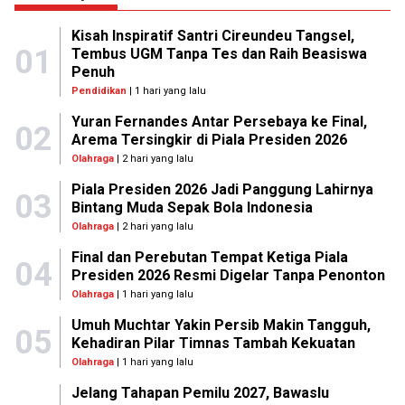
Kisah Inspiratif Santri Cireundeu Tangsel,
01
Tembus UGM Tanpa Tes dan Raih Beasiswa
Penuh
Pendidikan
| 1 hari yang lalu
Yuran Fernandes Antar Persebaya ke Final,
02
Arema Tersingkir di Piala Presiden 2026
Olahraga
| 2 hari yang lalu
Piala Presiden 2026 Jadi Panggung Lahirnya
03
Bintang Muda Sepak Bola Indonesia
Olahraga
| 2 hari yang lalu
Final dan Perebutan Tempat Ketiga Piala
04
Presiden 2026 Resmi Digelar Tanpa Penonton
Olahraga
| 1 hari yang lalu
Umuh Muchtar Yakin Persib Makin Tangguh,
05
Kehadiran Pilar Timnas Tambah Kekuatan
Olahraga
| 1 hari yang lalu
Jelang Tahapan Pemilu 2027, Bawaslu