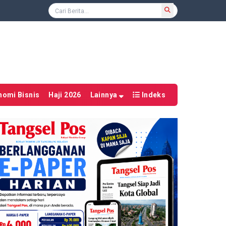
nomi Bisnis
Haji 2026
Lainnya
Indeks