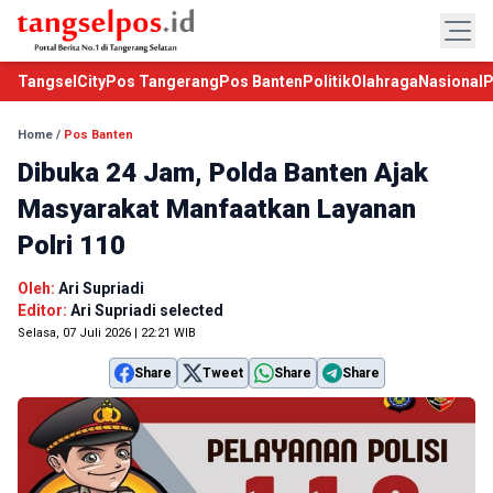
TangselCity
Pos Tangerang
Pos Banten
Politik
Olahraga
Nasional
P
Home
/
Pos Banten
Dibuka 24 Jam, Polda Banten Ajak
Masyarakat Manfaatkan Layanan
Polri 110
Oleh:
Ari Supriadi
Editor:
Ari Supriadi selected
Selasa, 07 Juli 2026 | 22:21 WIB
Share
Tweet
Share
Share