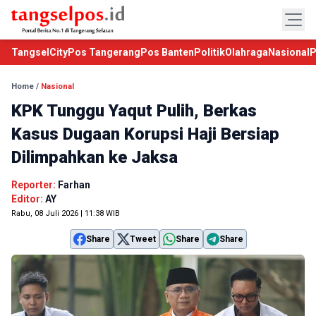
TangselCity
Pos Tangerang
Pos Banten
Politik
Olahraga
Nasional
P
Home
/
Nasional
KPK Tunggu Yaqut Pulih, Berkas
Kasus Dugaan Korupsi Haji Bersiap
Dilimpahkan ke Jaksa
Reporter:
Farhan
Editor:
AY
Rabu, 08 Juli 2026 | 11:38 WIB
Share
Tweet
Share
Share