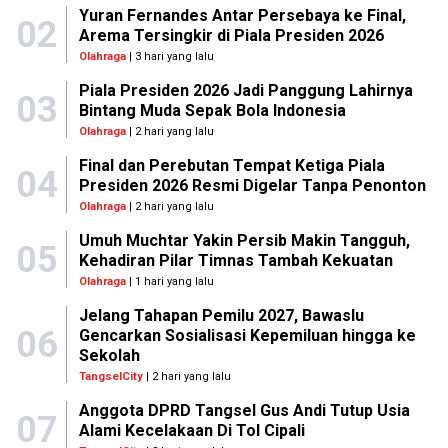
Yuran Fernandes Antar Persebaya ke Final,
02
Arema Tersingkir di Piala Presiden 2026
Olahraga
| 3 hari yang lalu
Piala Presiden 2026 Jadi Panggung Lahirnya
03
Bintang Muda Sepak Bola Indonesia
Olahraga
| 2 hari yang lalu
Final dan Perebutan Tempat Ketiga Piala
04
Presiden 2026 Resmi Digelar Tanpa Penonton
Olahraga
| 2 hari yang lalu
Umuh Muchtar Yakin Persib Makin Tangguh,
05
Kehadiran Pilar Timnas Tambah Kekuatan
Olahraga
| 1 hari yang lalu
Jelang Tahapan Pemilu 2027, Bawaslu
06
Gencarkan Sosialisasi Kepemiluan hingga ke
Sekolah
TangselCity
| 2 hari yang lalu
Anggota DPRD Tangsel Gus Andi Tutup Usia
07
Alami Kecelakaan Di Tol Cipali