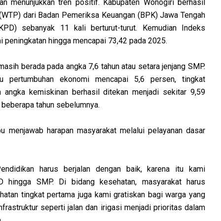
n menunjukkan tren positif. Kabupaten Wonogiri berhasil
 (WTP) dari Badan Pemeriksa Keuangan (BPK) Jawa Tengah
PD) sebanyak 11 kali berturut-turut. Kemudian Indeks
 peningkatan hingga mencapai 73,42 pada 2025.
masih berada pada angka 7,6 tahun atau setara jenjang SMP.
aju pertumbuhan ekonomi mencapai 5,6 persen, tingkat
 angka kemiskinan berhasil ditekan menjadi sekitar 9,59
an beberapa tahun sebelumnya.
pu menjawab harapan masyarakat melalui pelayanan dasar
endidikan harus berjalan dengan baik, karena itu kami
D hingga SMP. Di bidang kesehatan, masyarakat harus
atan tingkat pertama juga kami gratiskan bagi warga yang
rastruktur seperti jalan dan irigasi menjadi prioritas dalam
.