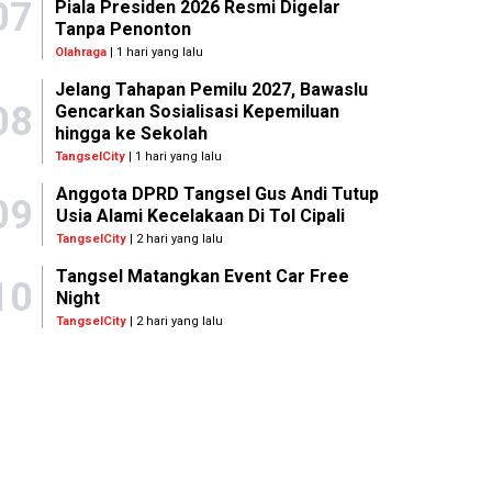
07
Piala Presiden 2026 Resmi Digelar
Tanpa Penonton
Olahraga
| 1 hari yang lalu
Jelang Tahapan Pemilu 2027, Bawaslu
08
Gencarkan Sosialisasi Kepemiluan
hingga ke Sekolah
TangselCity
| 1 hari yang lalu
Anggota DPRD Tangsel Gus Andi Tutup
09
Usia Alami Kecelakaan Di Tol Cipali
TangselCity
| 2 hari yang lalu
Tangsel Matangkan Event Car Free
10
Night
TangselCity
| 2 hari yang lalu