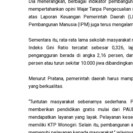
Dia menerangkan, berbagai indikator pembanguna
mempertahankan opini Wajar Tanpa Pengecualian
atas Laporan Keuangan Pemerintah Daerah (LK
Pembangunan Manusia (IPM) juga terus mengalami
Sementara itu, rata-rata lama sekolah masyarakat 
Indeks Gini Ratio tercatat sebesar 0,326, l
pengangguran berada di angka 2,16 persen, dan
persen atau turun sekitar 10.000 jiwa dibandingk
Menurut Pratana, pemerintah daerah harus mam
yang berkualitas.
“Tuntutan masyarakat sebenarnya sederhana. P
memberikan pendidikan gratis mulai dari PAU
mendapatkan layanan yang layak. Pelayanan keseh
memiliki KTP Wonogiri. Selain itu, pembangunan inf
memenuhi pelayanan kepada masyarakat,” jelasnya