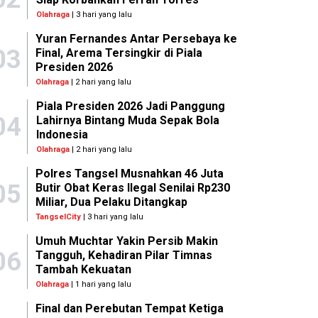
Olahraga
| 3 hari yang lalu
Yuran Fernandes Antar Persebaya ke
03
Final, Arema Tersingkir di Piala
Presiden 2026
Olahraga
| 2 hari yang lalu
Piala Presiden 2026 Jadi Panggung
04
Lahirnya Bintang Muda Sepak Bola
Indonesia
Olahraga
| 2 hari yang lalu
Polres Tangsel Musnahkan 46 Juta
05
Butir Obat Keras Ilegal Senilai Rp230
Miliar, Dua Pelaku Ditangkap
TangselCity
| 3 hari yang lalu
Umuh Muchtar Yakin Persib Makin
06
Tangguh, Kehadiran Pilar Timnas
Tambah Kekuatan
Olahraga
| 1 hari yang lalu
Final dan Perebutan Tempat Ketiga