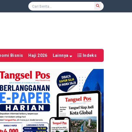
nomi Bisnis
Haji 2026
Lainnya
Indeks