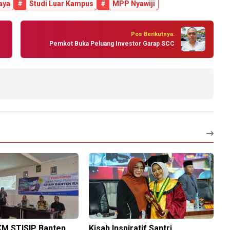
aya
#
Studi Luar Kampus
#
MPP Nyawiji
Pos Berikutnya:
Pemkot Buka Peluang Investor Garap SCC
M STISIP Banten
Kisah Inspiratif Santri