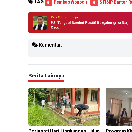
TAG:
#
Pemkab Wonogiri
#
STISIP Banten R
Pos Sebelumnya:
PSI Tangsel Sambut Positif Bergabungnya Narji
Cagur
Komentar:
Berita Lainnya
Peringati Hari Lingkungan Hidup
Program KK