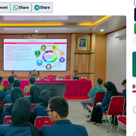
weet
Share
Share
B