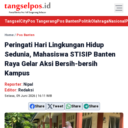
TangselCity
Pos Tangerang
Pos Banten
Politik
Olahraga
Nasional
P
Home
/
Pos Banten
Peringati Hari Lingkungan Hidup
Sedunia, Mahasiswa STISIP Banten
Raya Gelar Aksi Bersih-bersih
Kampus
Reporter:
Nipal
Editor:
Redaksi
Selasa, 09 Juni 2026 | 16:11 WIB
Share
Tweet
Share
Share