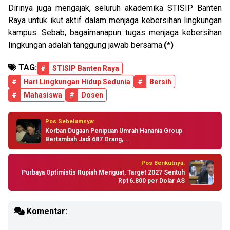
Dirinya juga mengajak, seluruh akademika STISIP Banten
Raya untuk ikut aktif dalam menjaga kebersihan lingkungan
kampus. Sebab, bagaimanapun tugas menjaga kebersihan
lingkungan adalah tanggung jawab bersama.
(*)
TAG:
#
STISIP Banten Raya
#
Hari Lingkungan Hidup Sedunia
#
Bersih
#
Mahasiswa
#
Dosen
Pos Sebelumnya:
Korban Dugaan Penipuan Umrah Hanania Group
Bertambah Jadi 687 Orang,...
Pos Berikutnya:
Purbaya Optimistis Rupiah Menguat, Target 2027 Sentuh
Rp16.800 per Dolar AS
Komentar: