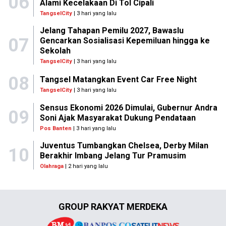
06
Alami Kecelakaan Di Tol Cipali
TangselCity
| 3 hari yang lalu
Jelang Tahapan Pemilu 2027, Bawaslu
07
Gencarkan Sosialisasi Kepemiluan hingga ke
Sekolah
TangselCity
| 3 hari yang lalu
08
Tangsel Matangkan Event Car Free Night
TangselCity
| 3 hari yang lalu
Sensus Ekonomi 2026 Dimulai, Gubernur Andra
09
Soni Ajak Masyarakat Dukung Pendataan
Pos Banten
| 3 hari yang lalu
Juventus Tumbangkan Chelsea, Derby Milan
10
Berakhir Imbang Jelang Tur Pramusim
Olahraga
| 2 hari yang lalu
GROUP RAKYAT MERDEKA