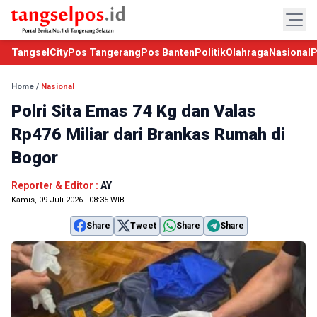
TangselCity
Pos Tangerang
Pos Banten
Politik
Olahraga
Nasional
P
Home
/
Nasional
Polri Sita Emas 74 Kg dan Valas
Rp476 Miliar dari Brankas Rumah di
Bogor
Reporter & Editor :
AY
Kamis, 09 Juli 2026 | 08:35 WIB
Share
Tweet
Share
Share