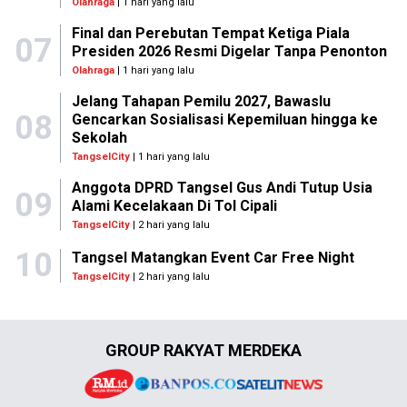
Olahraga
| 1 hari yang lalu
Final dan Perebutan Tempat Ketiga Piala
07
Presiden 2026 Resmi Digelar Tanpa Penonton
Olahraga
| 1 hari yang lalu
Jelang Tahapan Pemilu 2027, Bawaslu
08
Gencarkan Sosialisasi Kepemiluan hingga ke
Sekolah
TangselCity
| 1 hari yang lalu
Anggota DPRD Tangsel Gus Andi Tutup Usia
09
Alami Kecelakaan Di Tol Cipali
TangselCity
| 2 hari yang lalu
10
Tangsel Matangkan Event Car Free Night
TangselCity
| 2 hari yang lalu
GROUP RAKYAT MERDEKA