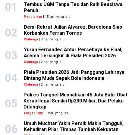
01
Tembus UGM Tanpa Tes dan Raih Beasiswa
Penuh
Pendidikan
| 15 jam yang lalu
Demi Rekrut Julian Alvarez, Barcelona Siap
02
Korbankan Ferran Torres
Olahraga
| 3 hari yang lalu
Yuran Fernandes Antar Persebaya ke Final,
03
Arema Tersingkir di Piala Presiden 2026
Olahraga
| 2 hari yang lalu
Piala Presiden 2026 Jadi Panggung Lahirnya
04
Bintang Muda Sepak Bola Indonesia
Olahraga
| 2 hari yang lalu
Polres Tangsel Musnahkan 46 Juta Butir Obat
05
Keras Ilegal Senilai Rp230 Miliar, Dua Pelaku
Ditangkap
TangselCity
| 3 hari yang lalu
Umuh Muchtar Yakin Persib Makin Tangguh,
06
Kehadiran Pilar Timnas Tambah Kekuatan