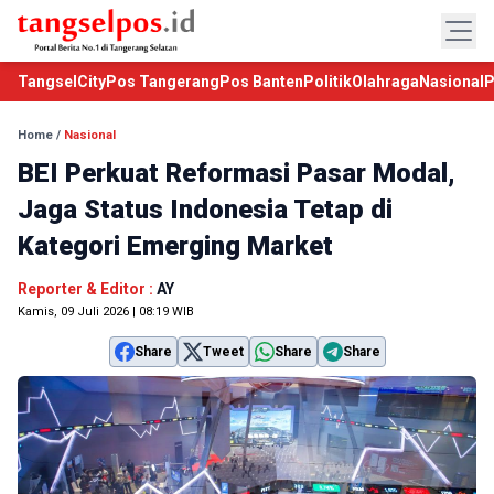
TangselCity
Pos Tangerang
Pos Banten
Politik
Olahraga
Nasional
P
Home
/
Nasional
BEI Perkuat Reformasi Pasar Modal,
Jaga Status Indonesia Tetap di
Kategori Emerging Market
Reporter & Editor :
AY
Kamis, 09 Juli 2026 | 08:19 WIB
Share
Tweet
Share
Share