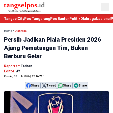
TangselCity
Pos Tangerang
Pos Banten
Politik
Olahraga
Nasional
P
Home
/
Olahraga
Persib Jadikan Piala Presiden 2026
Ajang Pematangan Tim, Bukan
Berburu Gelar
Reporter:
Farhan
Editor:
AY
Kamis, 09 Juli 2026 | 12:16 WIB
Share
Tweet
Share
Share