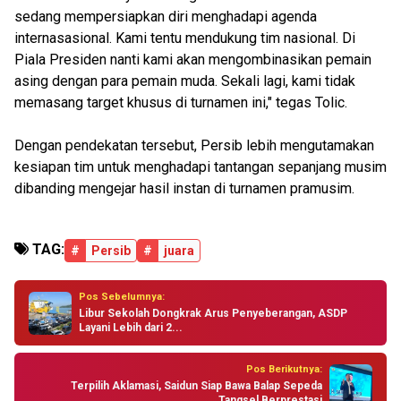
sedang mempersiapkan diri menghadapi agenda
internasasional. Kami tentu mendukung tim nasional. Di
Piala Presiden nanti kami akan mengombinasikan pemain
asing dengan para pemain muda. Sekali lagi, kami tidak
memasang target khusus di turnamen ini," tegas Tolic.
Dengan pendekatan tersebut, Persib lebih mengutamakan
kesiapan tim untuk menghadapi tantangan sepanjang musim
dibanding mengejar hasil instan di turnamen pramusim.
TAG:
#
Persib
#
juara
Pos Sebelumnya:
Libur Sekolah Dongkrak Arus Penyeberangan, ASDP
Layani Lebih dari 2...
Pos Berikutnya:
Terpilih Aklamasi, Saidun Siap Bawa Balap Sepeda
Tangsel Berprestasi