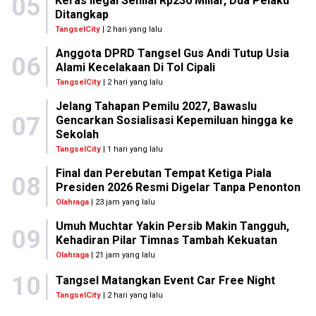
05
Keras Ilegal Senilai Rp230 Miliar, Dua Pelaku
Ditangkap
TangselCity
| 2 hari yang lalu
Anggota DPRD Tangsel Gus Andi Tutup Usia
06
Alami Kecelakaan Di Tol Cipali
TangselCity
| 2 hari yang lalu
Jelang Tahapan Pemilu 2027, Bawaslu
07
Gencarkan Sosialisasi Kepemiluan hingga ke
Sekolah
TangselCity
| 1 hari yang lalu
Final dan Perebutan Tempat Ketiga Piala
08
Presiden 2026 Resmi Digelar Tanpa Penonton
Olahraga
| 23 jam yang lalu
Umuh Muchtar Yakin Persib Makin Tangguh,
09
Kehadiran Pilar Timnas Tambah Kekuatan
Olahraga
| 21 jam yang lalu
10
Tangsel Matangkan Event Car Free Night
TangselCity
| 2 hari yang lalu