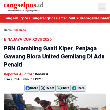
TangselCity
Pos Tangerang
Pos Banten
Politik
Olahraga
Nasional
P
Home
/
Olahraga
BINAJAYA CUP XXVII 2026
PBN Gambling Ganti Kiper, Penjaga
Gawang Blora United Gemilang Di Adu
Penalti
Reporter & Editor :
Redaksi
Kamis, 09 Juli 2026 | 19:19 WIB
Share
Tweet
Share
Share