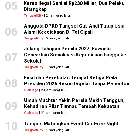
05
Keras Ilegal Senilai Rp230 Miliar, Dua Pelaku
Ditangkap
TangselCity
| 2 hari yang lalu
Anggota DPRD Tangsel Gus Andi Tutup Usia
06
Alami Kecelakaan Di Tol Cipali
TangselCity
| 2 hari yang lalu
Jelang Tahapan Pemilu 2027, Bawaslu
07
Gencarkan Sosialisasi Kepemiluan hingga ke
Sekolah
TangselCity
| 1 hari yang lalu
Final dan Perebutan Tempat Ketiga Piala
08
Presiden 2026 Resmi Digelar Tanpa Penonton
Olahraga
| 23 jam yang lalu
Umuh Muchtar Yakin Persib Makin Tangguh,
09
Kehadiran Pilar Timnas Tambah Kekuatan
Olahraga
| 21 jam yang lalu
10
Tangsel Matangkan Event Car Free Night
TangselCity
| 2 hari yang lalu