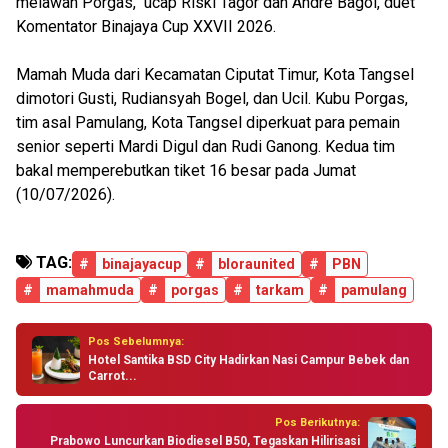
melawan Porgas," ucap Riski Tagor dan Andre Bagol, duet
Komentator Binajaya Cup XXVII 2026.
Mamah Muda dari Kecamatan Ciputat Timur, Kota Tangsel
dimotori Gusti, Rudiansyah Bogel, dan Ucil. Kubu Porgas,
tim asal Pamulang, Kota Tangsel diperkuat para pemain
senior seperti Mardi Digul dan Rudi Ganong. Kedua tim
bakal memperebutkan tiket 16 besar pada Jumat
(10/07/2026).
TAG:
#
binajayacup
#
bloraunited
#
PBN
#
mamahmuda
#
porgas
#
tarkam
#
pamulang
Pos Sebelumnya:
Hotel Santika BSD City Hadirkan Nasi Campur Bebek dan
Carrot...
Pos Berikutnya:
Prabowo Luncurkan Biodiesel B50, Tegaskan Hilirisasi