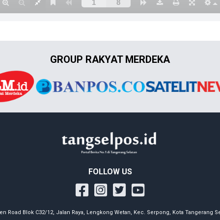
GROUP RAKYAT MERDEKA
FOLLOW US
en Road Blok C32/12, Jalan Raya, Lengkong Wetan, Kec. Serpong, Kota Tangerang Se