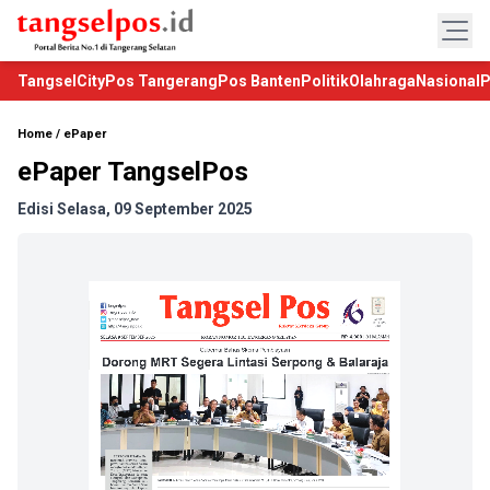
TangselCity
Pos Tangerang
Pos Banten
Politik
Olahraga
Nasional
P
Home
/
ePaper
ePaper TangselPos
Edisi Selasa, 09 September 2025