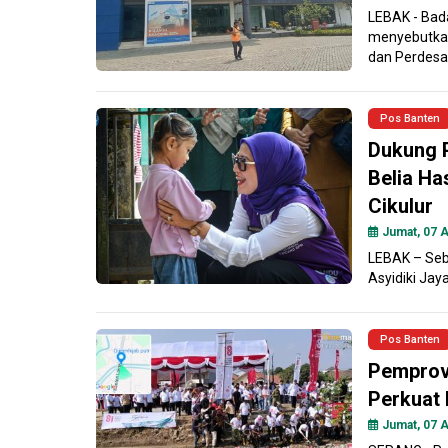
LEBAK - Bad
menyebutkan
dan Perdesa
Pos Banten
Dukung 
Belia Ha
Cikulur
Jumat, 07 A
LEBAK – Seb
Asyidiki Ja
Pos Banten
Pemprov 
Perkuat
Jumat, 07 A