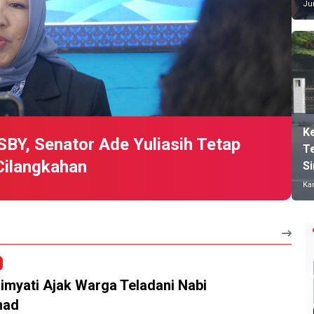
Jum
K
BY, Senator Ade Yuliasih Tetap
T
Cilangkahan
S
Kam
myati Ajak Warga Teladani Nabi
mad