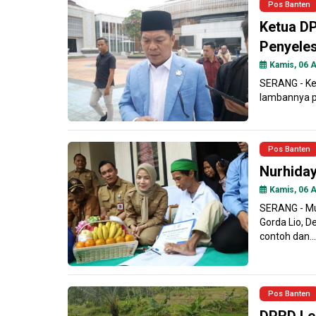
Pos Banten
Ketua D
Penyeles
Kamis, 06 A
SERANG - Ket
lambannya pr
Pos Banten
Nurhiday
Kamis, 06 A
SERANG - Mu
Gorda Lio, D
contoh dan...
Pos Banten