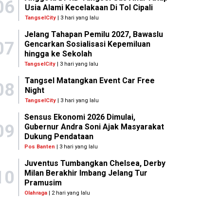
06
Usia Alami Kecelakaan Di Tol Cipali
TangselCity
| 3 hari yang lalu
Jelang Tahapan Pemilu 2027, Bawaslu
07
Gencarkan Sosialisasi Kepemiluan
hingga ke Sekolah
TangselCity
| 3 hari yang lalu
Tangsel Matangkan Event Car Free
08
Night
TangselCity
| 3 hari yang lalu
Sensus Ekonomi 2026 Dimulai,
09
Gubernur Andra Soni Ajak Masyarakat
Dukung Pendataan
Pos Banten
| 3 hari yang lalu
Juventus Tumbangkan Chelsea, Derby
10
Milan Berakhir Imbang Jelang Tur
Pramusim
Olahraga
| 2 hari yang lalu