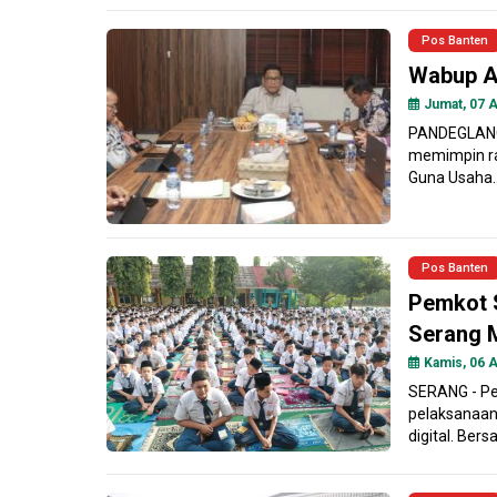
Pos Banten
Wabup A
Jumat, 07 A
PANDEGLANG 
memimpin r
Guna Usaha..
Pos Banten
Pemkot 
Serang 
Kamis, 06 A
SERANG - Pe
pelaksanaan
digital. Ber