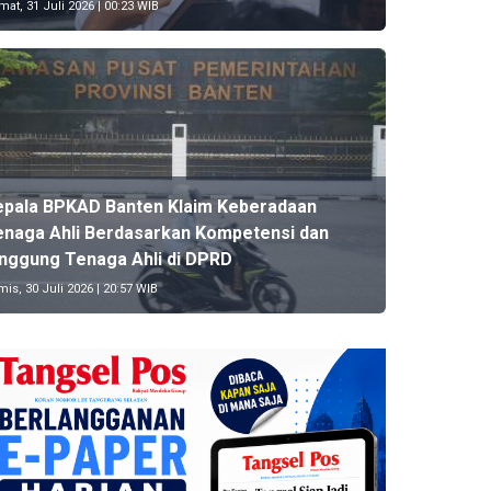
at, 31 Juli 2026 | 00:23 WIB
Pos Banten
epala BPKAD Banten Klaim Keberadaan
Hingga Semester Pertama, Ratusan Pro
enaga Ahli Berdasarkan Kompetensi dan
Pandeglang Minim Realisasi
inggung Tenaga Ahli di DPRD
is, 30 Juli 2026 | 20:57 WIB
5 hari yang lalu