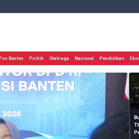
Pos Banten
Politik
Olahraga
Nasional
Pendidikan
Eko
Bu
T
P