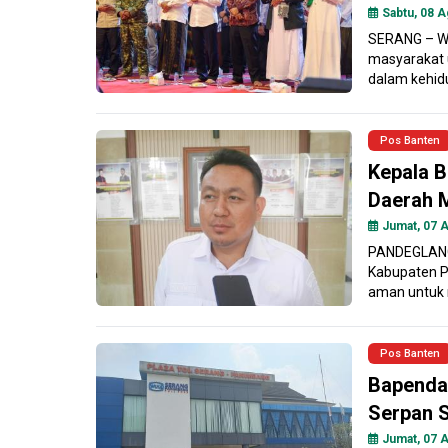
Sabtu, 08 A
SERANG – Wa
masyarakat 
dalam kehidu
Pos Banten
Kepala B
Daerah 
Jumat, 07 A
PANDEGLANG 
Kabupaten P
aman untuk 
Pos Banten
Bapenda
Serpan S
Jumat, 07 A