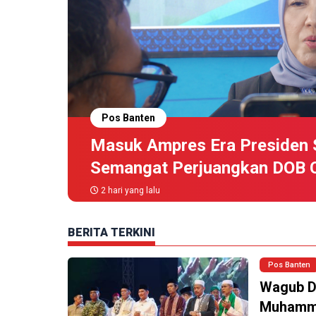
Pos Banten
Masuk Ampres Era Presiden S
Semangat Perjuangkan DOB 
2 hari yang lalu
BERITA TERKINI
Pos Banten
Wagub Di
Muham