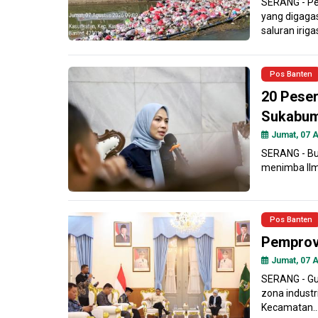
SERANG - Pe
yang digaga
saluran irigasi
Pos Banten
20 Peser
Sukabum
Jumat, 07 A
SERANG - Bu
menimba Ilmu
Pos Banten
Pemprov 
Jumat, 07 A
SERANG - Gu
zona industr
Kecamatan..