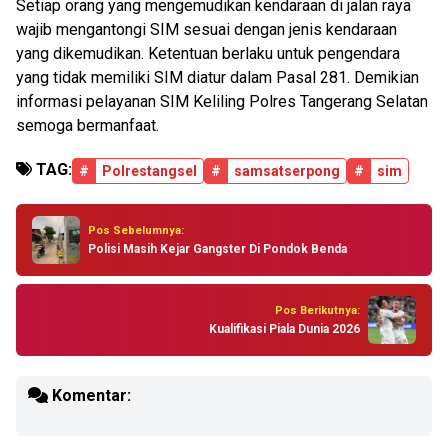
Setiap orang yang mengemudikan kendaraan di jalan raya
wajib mengantongi SIM sesuai dengan jenis kendaraan
yang dikemudikan. Ketentuan berlaku untuk pengendara
yang tidak memiliki SIM diatur dalam Pasal 281. Demikian
informasi pelayanan SIM Keliling Polres Tangerang Selatan
semoga bermanfaat.
TAG:
#
Polrestangsel
#
samsatserpong
#
sim
Pos Sebelumnya:
Polisi Masih Kejar Gangster Di Pondok Benda
Pos Berikutnya:
Kualifikasi Piala Dunia 2026
Komentar: