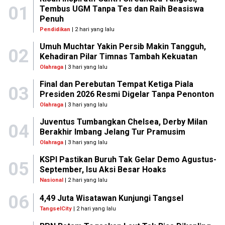
01
Tembus UGM Tanpa Tes dan Raih Beasiswa
Penuh
Pendidikan
| 2 hari yang lalu
Umuh Muchtar Yakin Persib Makin Tangguh,
02
Kehadiran Pilar Timnas Tambah Kekuatan
Olahraga
| 3 hari yang lalu
Final dan Perebutan Tempat Ketiga Piala
03
Presiden 2026 Resmi Digelar Tanpa Penonton
Olahraga
| 3 hari yang lalu
Juventus Tumbangkan Chelsea, Derby Milan
04
Berakhir Imbang Jelang Tur Pramusim
Olahraga
| 3 hari yang lalu
KSPI Pastikan Buruh Tak Gelar Demo Agustus-
05
September, Isu Aksi Besar Hoaks
Nasional
| 2 hari yang lalu
06
4,49 Juta Wisatawan Kunjungi Tangsel
TangselCity
| 2 hari yang lalu