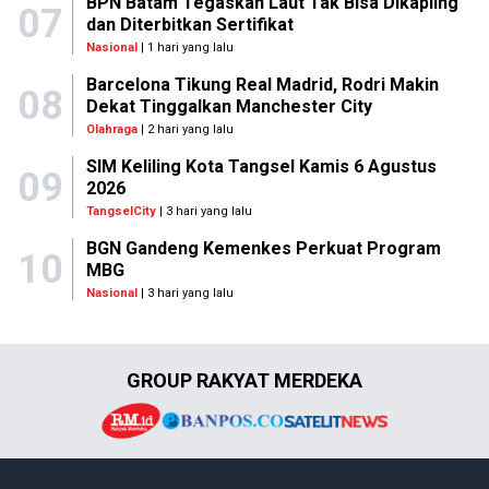
BPN Batam Tegaskan Laut Tak Bisa Dikapling
07
dan Diterbitkan Sertifikat
Nasional
| 1 hari yang lalu
Barcelona Tikung Real Madrid, Rodri Makin
08
Dekat Tinggalkan Manchester City
Olahraga
| 2 hari yang lalu
SIM Keliling Kota Tangsel Kamis 6 Agustus
09
2026
TangselCity
| 3 hari yang lalu
BGN Gandeng Kemenkes Perkuat Program
10
MBG
Nasional
| 3 hari yang lalu
GROUP RAKYAT MERDEKA