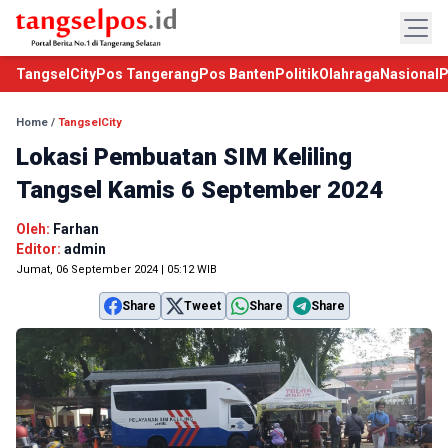
TangselCity
Pos Tangerang
Pos Banten
Politik
Olahraga
Nasional
P
Home
/
TangselCity
Lokasi Pembuatan SIM Keliling
Tangsel Kamis 6 September 2024
Oleh:
Farhan
Editor:
admin
Jumat, 06 September 2024 | 05:12 WIB
Share
Tweet
Share
Share