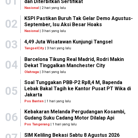
01
dan Diterbitkan Sertifikat
Nasional
| 2 hari yang lalu
KSPI Pastikan Buruh Tak Gelar Demo Agustus-
02
September, Isu Aksi Besar Hoaks
Nasional
| 3 hari yang lalu
03
4,49 Juta Wisatawan Kunjungi Tangsel
TangselCity
| 3 hari yang lalu
Barcelona Tikung Real Madrid, Rodri Makin
04
Dekat Tinggalkan Manchester City
Olahraga
| 3 hari yang lalu
Soal Tunggakan PBB-P2 Rp8,4 M, Bapenda
05
Lebak Bakal Tagih ke Kantor Pusat PT Wika di
Jakarta
Pos Banten
| 1 hari yang lalu
Kebakaran Melanda Pergudangan Kosambi,
06
Gudang Suku Cadang Motor Dilalap Api
Pos Tangerang
| 1 hari yang lalu
07
SIM Keliling Bekasi Sabtu 8 Agustus 2026