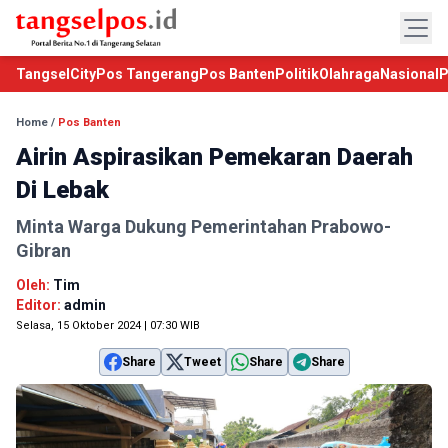
TangselCity
Pos Tangerang
Pos Banten
Politik
Olahraga
Nasional
P
Home
/
Pos Banten
Airin Aspirasikan Pemekaran Daerah
Di Lebak
Minta Warga Dukung Pemerintahan Prabowo-
Gibran
Oleh:
Tim
Editor:
admin
Selasa, 15 Oktober 2024 | 07:30 WIB
Share
Tweet
Share
Share