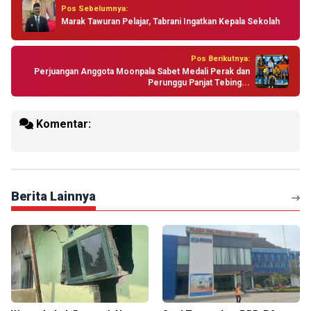
Pos Sebelumnya:
Marak Tawuran Pelajar, Tabrani Ingatkan Kepala Sekolah
Pos Berikutnya:
Perjuangan Anggota Moonpala Sabet Medali Perak dan
Perunggu Panjat Tebing...
Komentar:
Berita Lainnya