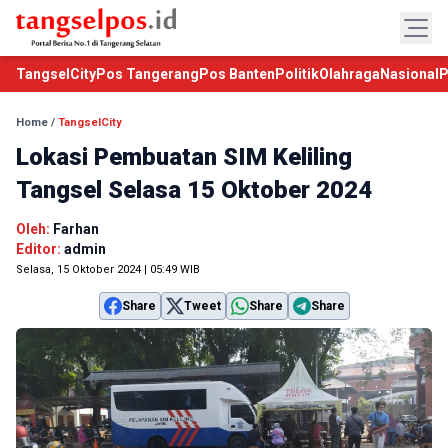
TangselCity
Pos Tangerang
Pos Banten
Politik
Olahraga
Nasional
P
Home
/
TangselCity
Lokasi Pembuatan SIM Keliling
Tangsel Selasa 15 Oktober 2024
Oleh:
Farhan
Editor:
admin
Selasa, 15 Oktober 2024 | 05:49 WIB
Share
Tweet
Share
Share