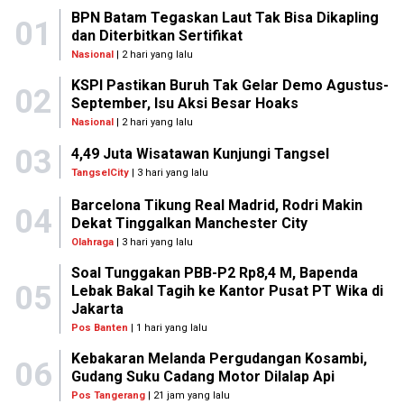
BPN Batam Tegaskan Laut Tak Bisa Dikapling
01
dan Diterbitkan Sertifikat
Nasional
| 2 hari yang lalu
KSPI Pastikan Buruh Tak Gelar Demo Agustus-
02
September, Isu Aksi Besar Hoaks
Nasional
| 2 hari yang lalu
03
4,49 Juta Wisatawan Kunjungi Tangsel
TangselCity
| 3 hari yang lalu
Barcelona Tikung Real Madrid, Rodri Makin
04
Dekat Tinggalkan Manchester City
Olahraga
| 3 hari yang lalu
Soal Tunggakan PBB-P2 Rp8,4 M, Bapenda
05
Lebak Bakal Tagih ke Kantor Pusat PT Wika di
Jakarta
Pos Banten
| 1 hari yang lalu
Kebakaran Melanda Pergudangan Kosambi,
06
Gudang Suku Cadang Motor Dilalap Api
Pos Tangerang
| 21 jam yang lalu