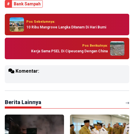
#
Bank Sampah
Pos Sebelumnya:
10 Ribu Mangrove Langka Ditanam Di Hari Bumi
Pos Berikutnya:
Kerja Sama PSEL Di Cipeucang Dengan China
Komentar:
Berita Lainnya