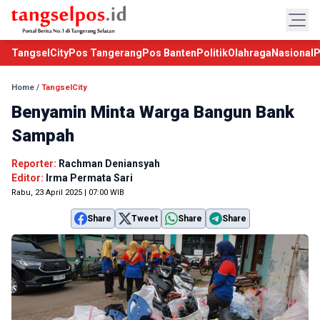
TangselCity
Pos Tangerang
Pos Banten
Politik
Olahraga
Nasional
P
Home
/
TangselCity
Benyamin Minta Warga Bangun Bank
Sampah
Reporter:
Rachman Deniansyah
Editor:
Irma Permata Sari
Rabu, 23 April 2025 | 07:00 WIB
Share
Tweet
Share
Share