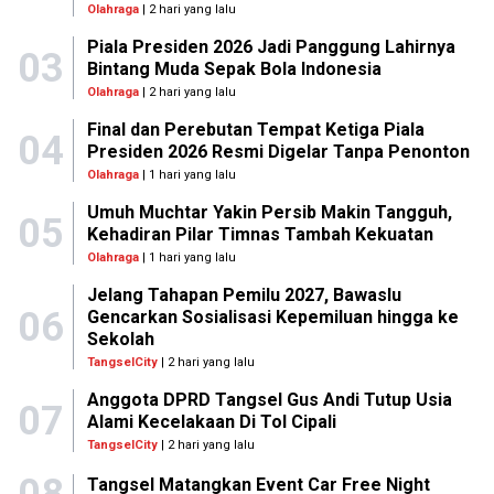
Olahraga
| 2 hari yang lalu
Piala Presiden 2026 Jadi Panggung Lahirnya
03
Bintang Muda Sepak Bola Indonesia
Olahraga
| 2 hari yang lalu
Final dan Perebutan Tempat Ketiga Piala
04
Presiden 2026 Resmi Digelar Tanpa Penonton
Olahraga
| 1 hari yang lalu
Umuh Muchtar Yakin Persib Makin Tangguh,
05
Kehadiran Pilar Timnas Tambah Kekuatan
Olahraga
| 1 hari yang lalu
Jelang Tahapan Pemilu 2027, Bawaslu
06
Gencarkan Sosialisasi Kepemiluan hingga ke
Sekolah
TangselCity
| 2 hari yang lalu
Anggota DPRD Tangsel Gus Andi Tutup Usia
07
Alami Kecelakaan Di Tol Cipali
TangselCity
| 2 hari yang lalu
Tangsel Matangkan Event Car Free Night